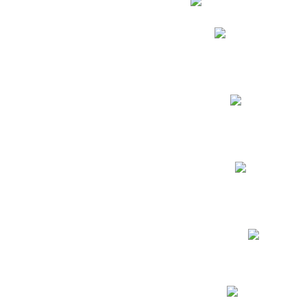
Phidias
Correo para Docent
Biblioteca CNY
Cronograma
INEWS