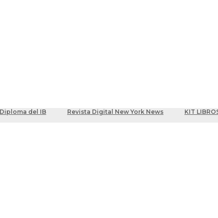
ber
centes
Diploma del IB
Revista Digital New York News
KIT LIBRO