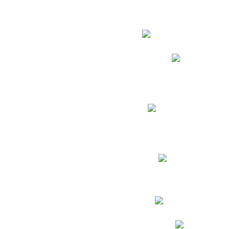
Estudian
Phidias
Biblioteca CNY
Cronograma de evaluac
Manual de Convivenc
Resultados Pruebas Sa