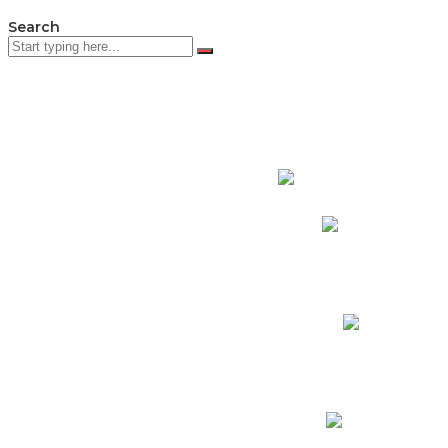
Search
PADRES DE F
Padres CNY Online
Circulares a Padres
Cronograma