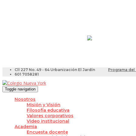
Resultados Pruebas Sa
Videotutoriales para Do
Cll 227 No. 49 - 64 Urbanización El Jardín
Programa del 
601 7058281
Toggle navigation
Nosotros
Misión y Visión
Filosofía educativa
Valores corporativos
Video institucional
Academia
Encuesta docente