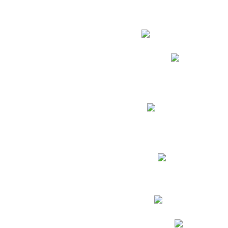
Estudian
Phidias
Biblioteca CNY
Cronograma de evaluac
Manual de Convivenc
Resultados Pruebas Sa