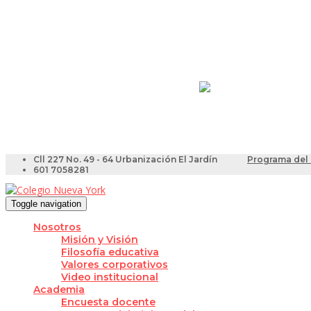
Resultados Pruebas Sa
Videotutoriales para Do
Cll 227 No. 49 - 64 Urbanización El Jardín
Programa del 
601 7058281
Toggle navigation
Nosotros
Misión y Visión
Filosofía educativa
Valores corporativos
Video institucional
Academia
Encuesta docente