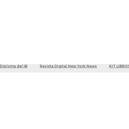
ber
centes
Diploma del IB
Revista Digital New York News
KIT LIBRO