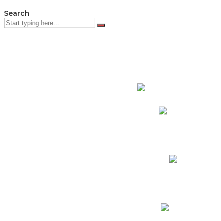
Search
PADRES DE F
Padres CNY Online
Circulares a Padres
Cronograma