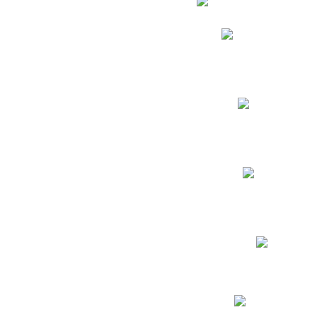
Phidias
Correo para Docent
Biblioteca CNY
Cronograma
INEWS