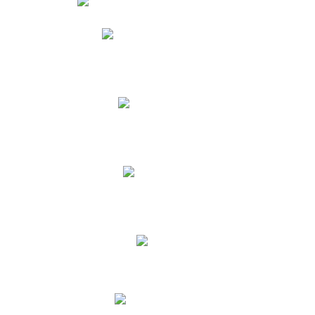
Phidias
Correo para Docentes
Biblioteca CNY
Cronograma
INEWS