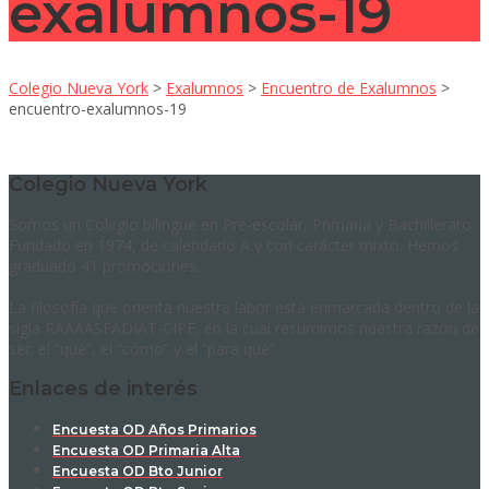
exalumnos-19
Colegio Nueva York
>
Exalumnos
>
Encuentro de Exalumnos
>
encuentro-exalumnos-19
Colegio Nueva York
Somos un Colegio bilingüe en Pre-escolar, Primaria y Bachillerato.
Fundado en 1974, de calendario A y con carácter mixto. Hemos
graduado 41 promociones.
La filosofía que orienta nuestra labor está enmarcada dentro de la
sigla RAAAASFADIAT-CIPE, en la cual resumimos nuestra razón de
ser: el “qué”, el “cómo” y el “para qué”.
Enlaces de interés
Encuesta OD Años Primarios
Encuesta OD Primaria Alta
Encuesta OD Bto Junior