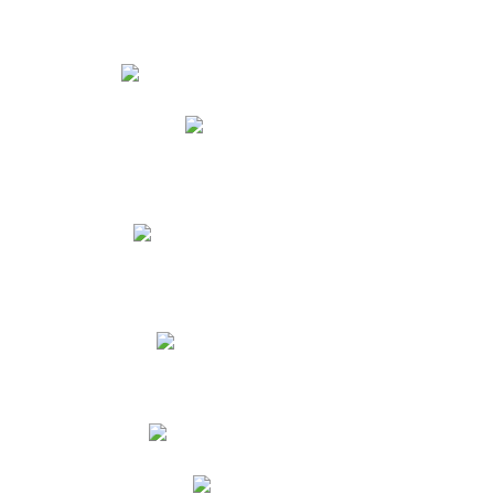
Estudiantes
Phidias
Biblioteca CNY
Cronograma de evaluaciones
Manual de Convivencia
Resultados Pruebas Saber