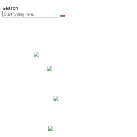
Search
PADRES DE FAMILIA
Padres CNY Online
Circulares a Padres
Cronograma