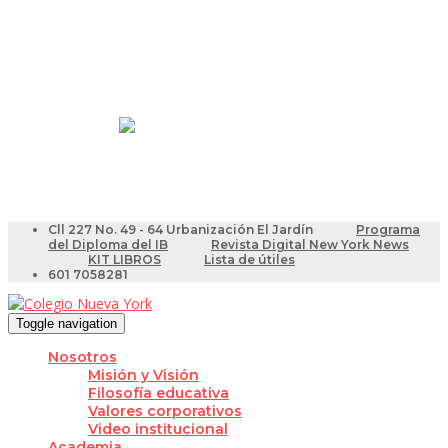
Resultados Pruebas Saber
Videotutoriales para Docentes
Cll 227 No. 49 - 64 Urbanización El Jardín
Programa
del Diploma del IB
Revista Digital New York News
KIT LIBROS
Lista de útiles
601 7058281
Toggle navigation
Nosotros
Misión y Visión
Filosofía educativa
Valores corporativos
Video institucional
Academia