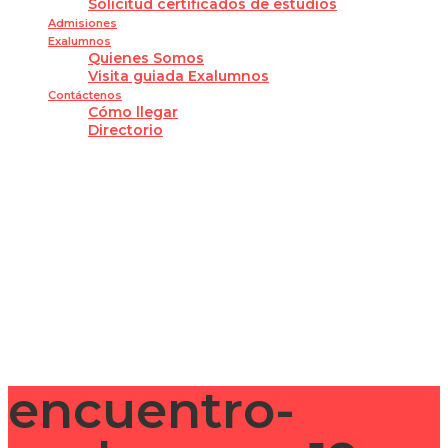
Solicitud certificados de estudios
Admisiones
Exalumnos
Quienes Somos
Visita guiada Exalumnos
Contáctenos
Cómo llegar
Directorio
¿Tienes alguna pregunta?
Enviar la consulta
Mensaje enviado
Cerrar
encuentro-