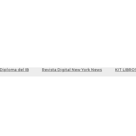
ber
centes
Diploma del IB
Revista Digital New York News
KIT LIBRO