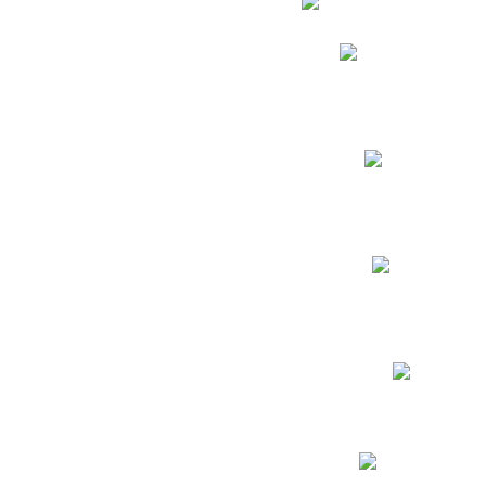
Phidias
Correo para Docent
Biblioteca CNY
Cronograma
INEWS