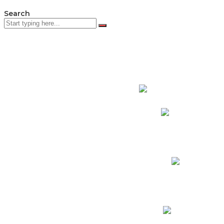
Search
PADRES DE F
Padres CNY Online
Circulares a Padres
Cronograma