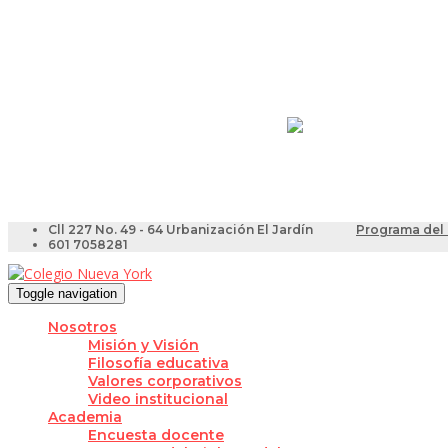
Resultados Pruebas Sa
Videotutoriales para Do
Cll 227 No. 49 - 64 Urbanización El Jardín
Programa del 
601 7058281
Toggle navigation
Nosotros
Misión y Visión
Filosofía educativa
Valores corporativos
Video institucional
Academia
Encuesta docente