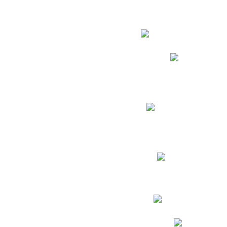
Estudian
Phidias
Biblioteca CNY
Cronograma de evaluac
Manual de Convivenc
Resultados Pruebas Sa