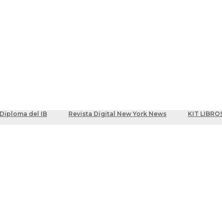
ber
centes
Diploma del IB
Revista Digital New York News
KIT LIBRO