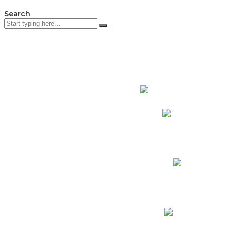
Search
PADRES DE F
Padres CNY Online
Circulares a Padres
Cronograma