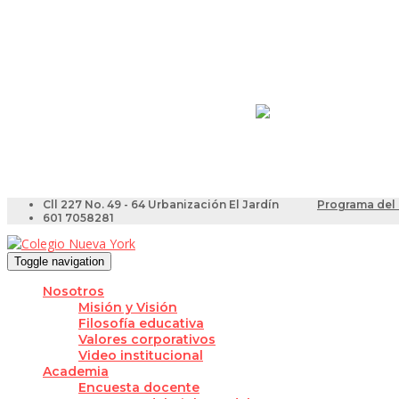
Resultados Pruebas Sa
Videotutoriales para Do
Cll 227 No. 49 - 64 Urbanización El Jardín
Programa del 
601 7058281
Toggle navigation
Nosotros
Misión y Visión
Filosofía educativa
Valores corporativos
Video institucional
Academia
Encuesta docente