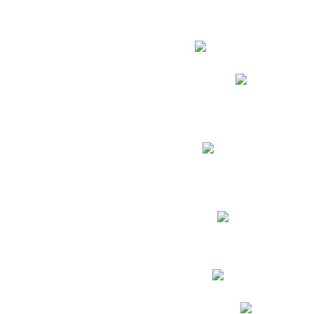
Estudian
Phidias
Biblioteca CNY
Cronograma de evaluac
Manual de Convivenc
Resultados Pruebas Sa