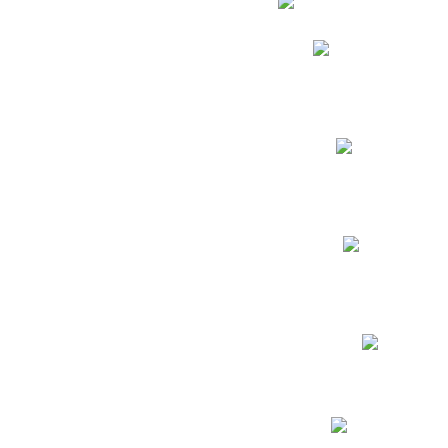
Phidias
Correo para Docent
Biblioteca CNY
Cronograma
INEWS