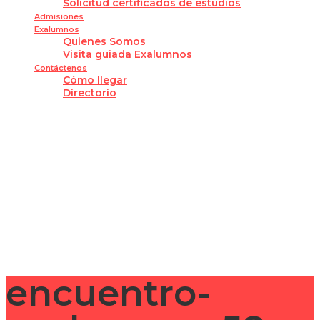
Solicitud certificados de estudios
Admisiones
Exalumnos
Quienes Somos
Visita guiada Exalumnos
Contáctenos
Cómo llegar
Directorio
¿Tienes alguna pregunta?
Enviar la consulta
Mensaje enviado
Cerrar
encuentro-