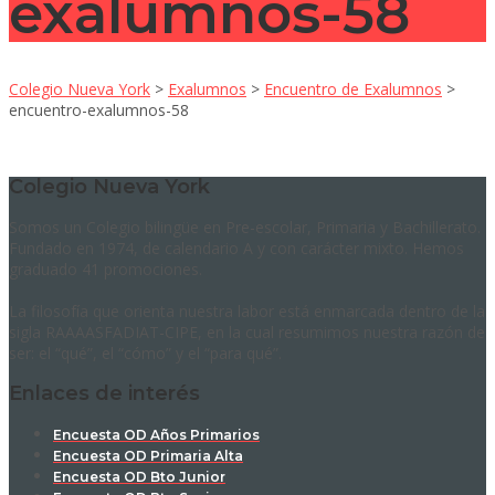
exalumnos-58
Colegio Nueva York
>
Exalumnos
>
Encuentro de Exalumnos
>
encuentro-exalumnos-58
Colegio Nueva York
Somos un Colegio bilingüe en Pre-escolar, Primaria y Bachillerato.
Fundado en 1974, de calendario A y con carácter mixto. Hemos
graduado 41 promociones.
La filosofía que orienta nuestra labor está enmarcada dentro de la
sigla RAAAASFADIAT-CIPE, en la cual resumimos nuestra razón de
ser: el “qué”, el “cómo” y el “para qué”.
Enlaces de interés
Encuesta OD Años Primarios
Encuesta OD Primaria Alta
Encuesta OD Bto Junior