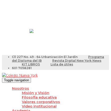
Resultados Pruebas Saber
Videotutoriales para Docentes
Cll 227 No. 49 - 64 Urbanización El Jardín
Programa
del Diploma del IB
Revista Digital New York News
KIT LIBROS
Lista de útiles
601 7058281
Toggle navigation
Nosotros
Misión y Visión
Filosofía educativa
Valores corporativos
Video institucional
Academia