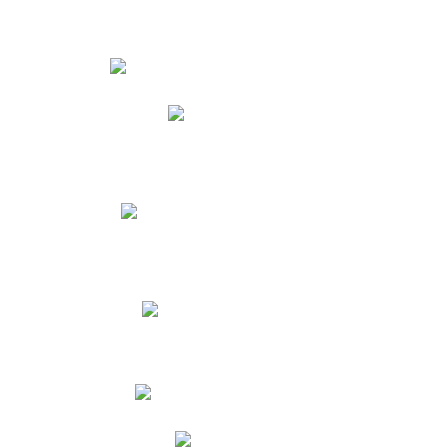
Estudiantes
Phidias
Biblioteca CNY
Cronograma de evaluaciones
Manual de Convivencia
Resultados Pruebas Saber