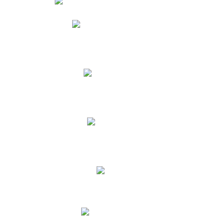
Phidias
Correo para Docentes
Biblioteca CNY
Cronograma
INEWS