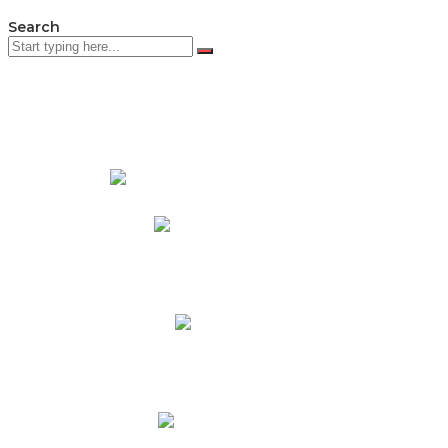
Search
PADRES DE FAMILIA
Padres CNY Online
Circulares a Padres
Cronograma