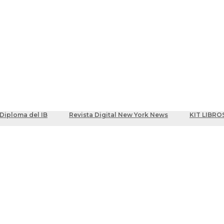
ber
centes
Diploma del IB
Revista Digital New York News
KIT LIBRO