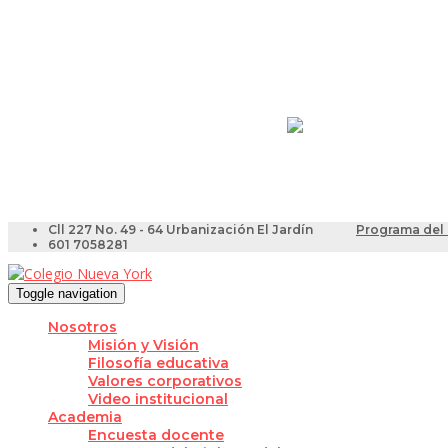
Resultados Pruebas Sa
Videotutoriales para Do
Cll 227 No. 49 - 64 Urbanización El Jardín
Programa del 
601 7058281
Toggle navigation
Nosotros
Misión y Visión
Filosofía educativa
Valores corporativos
Video institucional
Academia
Encuesta docente