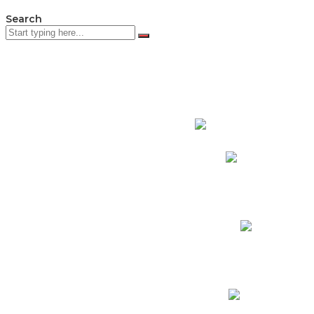
Search
PADRES DE F
Padres CNY Online
Circulares a Padres
Cronograma