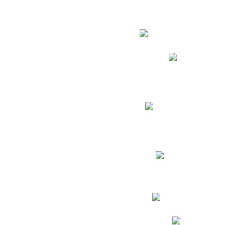
Estudian
Phidias
Biblioteca CNY
Cronograma de evaluac
Manual de Convivenc
Resultados Pruebas Sa