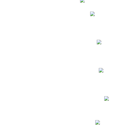
Phidias
Correo para Docent
Biblioteca CNY
Cronograma
INEWS