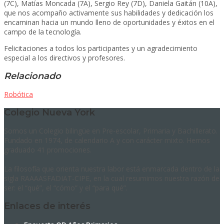
(7C), Matías Moncada (7A), Sergio Rey (7D), Daniela Gaitán (10A),
que nos acompaño activamente sus habilidades y dedicación los
encaminan hacia un mundo lleno de oportunidades y éxitos en el
campo de la tecnología.
Felicitaciones a todos los participantes y un agradecimiento
especial a los directivos y profesores.
Relacionado
Robótica
Colegio Nueva York
Somos un Colegio bilingüe en Pre-escolar, Primaria y Bachillerato.
Fundado en 1974, de calendario A y con carácter mixto. Hemos
graduado 41 promociones.
La filosofía que orienta nuestra labor está enmarcada dentro de la
sigla RAAAASFADIAT-CIPE, en la cual resumimos nuestra razón de
ser: el “qué”, el “cómo” y el “para qué”.
Enlaces de interés