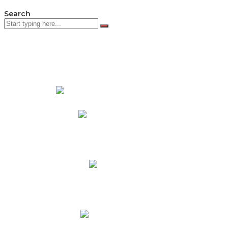
Search
PADRES DE FAMILIA
Padres CNY Online
Circulares a Padres
Cronograma