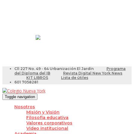
Resultados Pruebas Saber
Videotutoriales para Docentes
Cll 227 No. 49 - 64 Urbanización El Jardín
Programa
del Diploma del IB
Revista Digital New York News
KIT LIBROS
Lista de útiles
601 7058281
Toggle navigation
Nosotros
Misión y Visión
Filosofía educativa
Valores corporativos
Video institucional
Academia