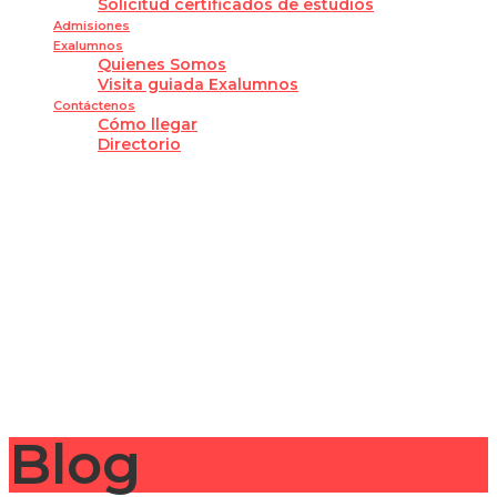
Solicitud certificados de estudios
Admisiones
Exalumnos
Quienes Somos
Visita guiada Exalumnos
Contáctenos
Cómo llegar
Directorio
¿Tienes alguna pregunta?
Enviar la consulta
Mensaje enviado
Cerrar
Blog