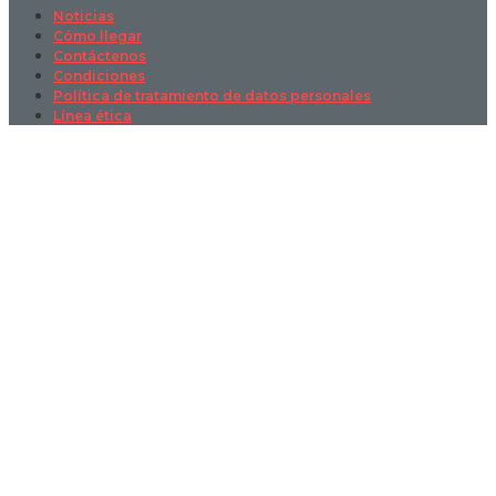
Noticias
Cómo llegar
Contáctenos
Condiciones
Política de tratamiento de datos personales
Línea ética
Sign In
La contraseña debe tener un mínimo
de 8 caracteres de números y letras, y contener al menos 1 letra
mayúscula
I want to sign up as instructor
Recordarme
Sign In
Registro