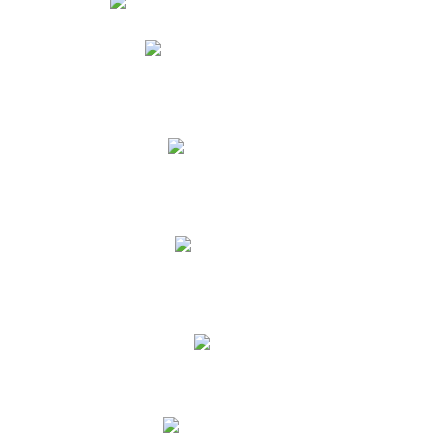
Phidias
Correo para Docentes
Biblioteca CNY
Cronograma
INEWS