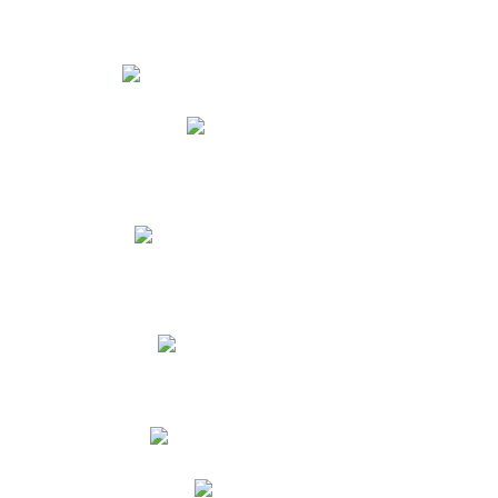
Estudiantes
Phidias
Biblioteca CNY
Cronograma de evaluaciones
Manual de Convivencia
Resultados Pruebas Saber