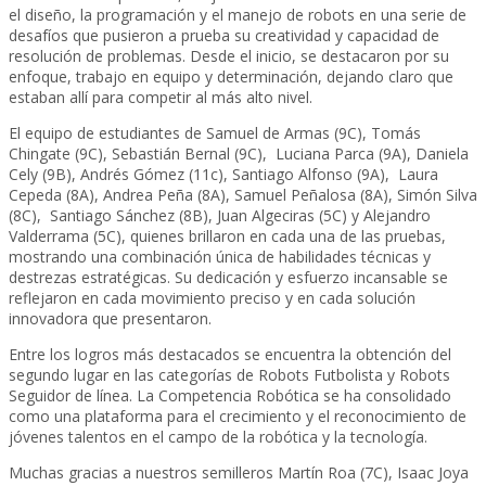
el diseño, la programación y el manejo de robots en una serie de
desafíos que pusieron a prueba su creatividad y capacidad de
resolución de problemas. Desde el inicio, se destacaron por su
enfoque, trabajo en equipo y determinación, dejando claro que
estaban allí para competir al más alto nivel.
El equipo de estudiantes de Samuel de Armas (9C), Tomás
Chingate (9C), Sebastián Bernal (9C), Luciana Parca (9A), Daniela
Cely (9B), Andrés Gómez (11c), Santiago Alfonso (9A), Laura
Cepeda (8A), Andrea Peña (8A), Samuel Peñalosa (8A), Simón Silva
(8C), Santiago Sánchez (8B), Juan Algeciras (5C) y Alejandro
Valderrama (5C), quienes brillaron en cada una de las pruebas,
mostrando una combinación única de habilidades técnicas y
destrezas estratégicas. Su dedicación y esfuerzo incansable se
reflejaron en cada movimiento preciso y en cada solución
innovadora que presentaron.
Entre los logros más destacados se encuentra la obtención del
segundo lugar en las categorías de Robots Futbolista y Robots
Seguidor de línea.
La Competencia Robótica se ha consolidado
como una plataforma para el crecimiento y el reconocimiento de
jóvenes talentos en el campo de la robótica y la tecnología.
Muchas gracias a nuestros semilleros Martín Roa (7C), Isaac Joya