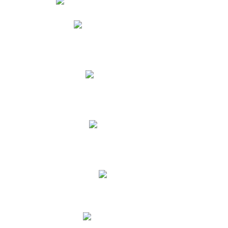
Phidias
Correo para Docentes
Biblioteca CNY
Cronograma
INEWS