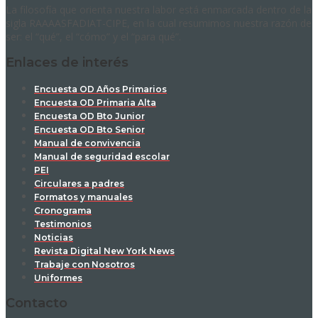
La filosofía que orienta nuestra labor está enmarcada dentro de la
sigla RAAAASFADIAT-CIPE, en la cual resumimos nuestra razón de
ser: el “qué”, el “cómo” y el “para qué”.
Enlaces de interés
Encuesta OD Años Primarios
Encuesta OD Primaria Alta
Encuesta OD Bto Junior
Encuesta OD Bto Senior
Manual de convivencia
Manual de seguridad escolar
PEI
Circulares a padres
Formatos y manuales
Cronograma
Testimonios
Noticias
Revista Digital New York News
Trabaje con Nosotros
Uniformes
Contacto