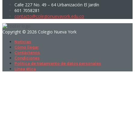
Calle 227 No. 49 – 64 Urbanización El Jardín
601 7058281
contacto@colegionuevayork.edu.co
Copyright © 2026 Colegio Nueva York
Noticias
Cómo llegar
Contáctenos
Condiciones
Política de tratamiento de datos personales
Línea ética
Sign In
La contraseña debe tener un mínimo
de 8 caracteres de números y letras, y contener al menos 1 letra
mayúscula