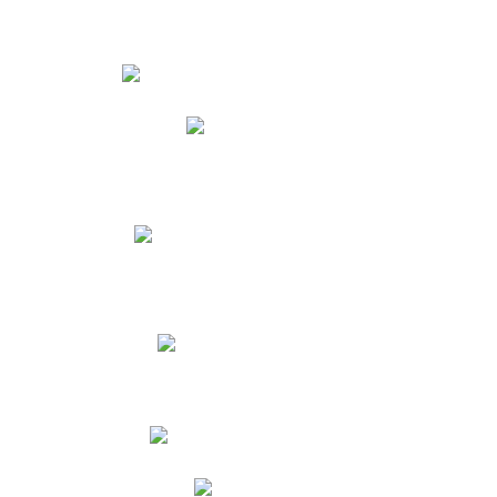
Estudiantes
Phidias
Biblioteca CNY
Cronograma de evaluaciones
Manual de Convivencia
Resultados Pruebas Saber