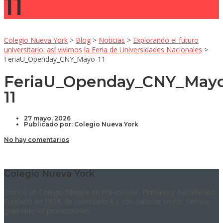
11
Colegio Nueva York
>
Blog
>
Noticias
>
Explorando el futuro
universitario: así vivimos la Feria de Universidades Nacionales
>
FeriaU_Openday_CNY_Mayo-11
FeriaU_Openday_CNY_May
11
27 mayo, 2026
Publicado por:
Colegio Nueva York
No hay comentarios
Colegio Nueva York
Somos un Colegio bilingüe en Pre-escolar, Primaria y Bachillerato.
Fundado en 1974, de calendario A y con carácter mixto. Hemos
graduado 41 promociones.