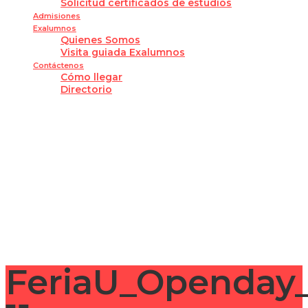
Solicitud certificados de estudios
Admisiones
Exalumnos
Quienes Somos
Visita guiada Exalumnos
Contáctenos
Cómo llegar
Directorio
¿Tienes alguna pregunta?
Enviar la consulta
Mensaje enviado
Cerrar
FeriaU_Openday