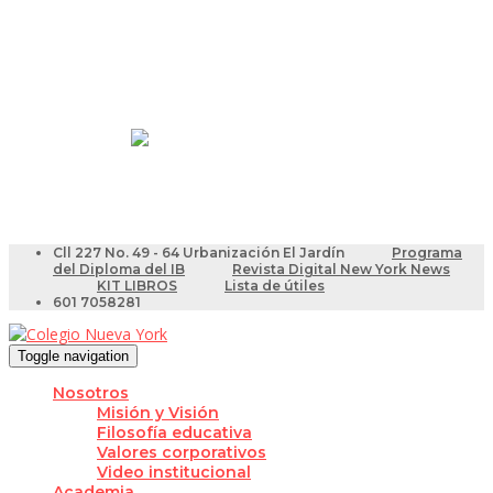
Resultados Pruebas Saber
Videotutoriales para Docentes
Cll 227 No. 49 - 64 Urbanización El Jardín
Programa
del Diploma del IB
Revista Digital New York News
KIT LIBROS
Lista de útiles
601 7058281
Toggle navigation
Nosotros
Misión y Visión
Filosofía educativa
Valores corporativos
Video institucional
Academia