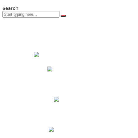
Search
PADRES DE FAMILIA
Padres CNY Online
Circulares a Padres
Cronograma