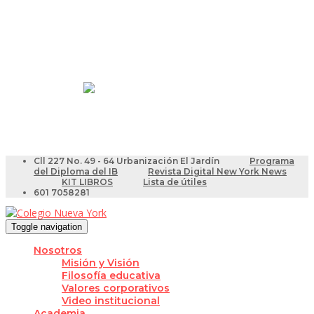
Resultados Pruebas Saber
Videotutoriales para Docentes
Cll 227 No. 49 - 64 Urbanización El Jardín
Programa
del Diploma del IB
Revista Digital New York News
KIT LIBROS
Lista de útiles
601 7058281
Toggle navigation
Nosotros
Misión y Visión
Filosofía educativa
Valores corporativos
Video institucional
Academia