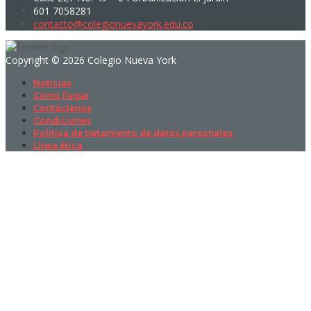
601 7058281
contacto@colegionuevayork.edu.co
Copyright © 2026 Colegio Nueva York
Noticias
Cómo llegar
Contáctenos
Condiciones
Política de tratamiento de datos personales
Línea ética
Sign In
La contraseña debe tener un mínimo
de 8 caracteres de números y letras, y contener al menos 1 letra
mayúscula
I want to sign up as instructor