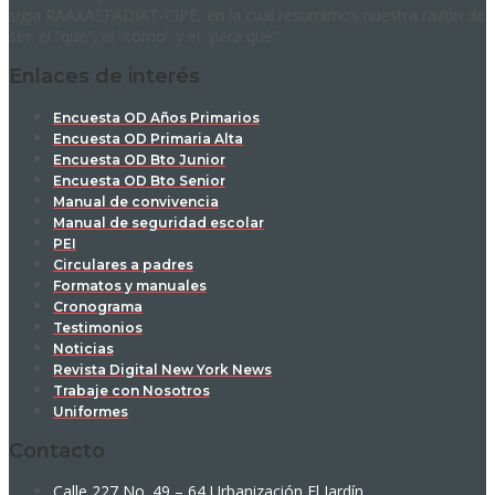
sigla RAAAASFADIAT-CIPE, en la cual resumimos nuestra razón de
ser: el “qué”, el “cómo” y el “para qué”.
Enlaces de interés
Encuesta OD Años Primarios
Encuesta OD Primaria Alta
Encuesta OD Bto Junior
Encuesta OD Bto Senior
Manual de convivencia
Manual de seguridad escolar
PEI
Circulares a padres
Formatos y manuales
Cronograma
Testimonios
Noticias
Revista Digital New York News
Trabaje con Nosotros
Uniformes
Contacto
Calle 227 No. 49 – 64 Urbanización El Jardín