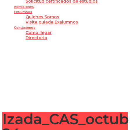
Solicitud certificados de estudios
Admisiones
Exalumnos
Quienes Somos
Visita guiada Exalumnos
Contáctenos
Cómo llegar
Directorio
¿Tienes alguna pregunta?
Enviar la consulta
Mensaje enviado
Cerrar
Izada_CAS_octub