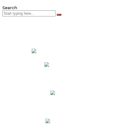
Search
PADRES DE FAMILIA
Padres CNY Online
Circulares a Padres
Cronograma