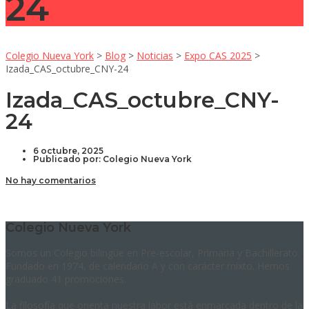
24
Colegio Nueva York
>
Blog
>
Noticias
>
Expo CAS 2025
>
Izada_CAS_octubre_CNY-24
Izada_CAS_octubre_CNY-
24
6 octubre, 2025
Publicado por:
Colegio Nueva York
No hay comentarios
Colegio Nueva York
Somos un Colegio bilingüe en Pre-escolar, Primaria y Bachillerato.
Fundado en 1974, de calendario A y con carácter mixto. Hemos
graduado 41 promociones.
La filosofía que orienta nuestra labor está enmarcada dentro de la