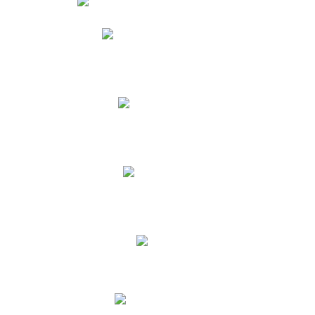
Phidias
Correo para Docentes
Biblioteca CNY
Cronograma
INEWS