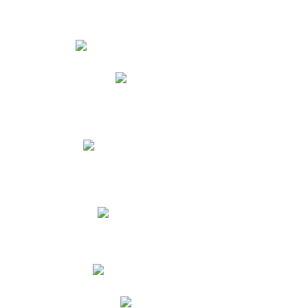
Estudiantes
Phidias
Biblioteca CNY
Cronograma de evaluaciones
Manual de Convivencia
Resultados Pruebas Saber