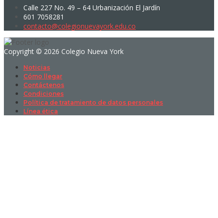
Calle 227 No. 49 – 64 Urbanización El Jardín
601 7058281
contacto@colegionuevayork.edu.co
Copyright © 2026 Colegio Nueva York
Noticias
Cómo llegar
Contáctenos
Condiciones
Política de tratamiento de datos personales
Línea ética
Sign In
La contraseña debe tener un mínimo
de 8 caracteres de números y letras, y contener al menos 1 letra
mayúscula