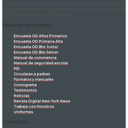
La filosofía que orienta nuestra labor está enmarcada dentro de la
sigla RAAAASFADIAT-CIPE, en la cual resumimos nuestra razón de
ser: el “qué”, el “cómo” y el “para qué”.
Enlaces de interés
Encuesta OD Años Primarios
Encuesta OD Primaria Alta
Encuesta OD Bto Junior
Encuesta OD Bto Senior
Manual de convivencia
Manual de seguridad escolar
PEI
Circulares a padres
Formatos y manuales
Cronograma
Testimonios
Noticias
Revista Digital New York News
Trabaje con Nosotros
Uniformes
Contacto