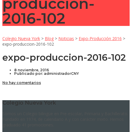
produccion-
2016-102
Colegio Nueva York
>
Blog
>
Noticias
>
Expo-Producción 2016
>
expo-produccion-2016-102
expo-produccion-2016-102
8 noviembre, 2016
Publicado por:
administradorCNY
No hay comentarios
Colegio Nueva York
Somos un Colegio bilingüe en Pre-escolar, Primaria y Bachillerato.
Fundado en 1974, de calendario A y con carácter mixto. Hemos
graduado 41 promociones.