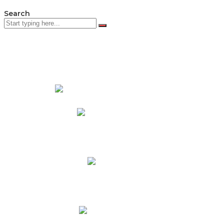
Search
PADRES DE FAMILIA
Padres CNY Online
Circulares a Padres
Cronograma