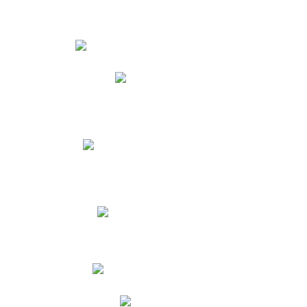
Estudiantes
Phidias
Biblioteca CNY
Cronograma de evaluaciones
Manual de Convivencia
Resultados Pruebas Saber