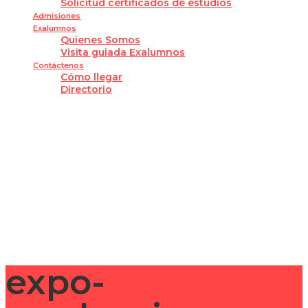
Solicitud certificados de estudios
Admisiones
Exalumnos
Quienes Somos
Visita guiada Exalumnos
Contáctenos
Cómo llegar
Directorio
¿Tienes alguna pregunta?
Enviar la consulta
Mensaje enviado
Cerrar
expo-