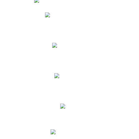
Phidias
Correo para Docentes
Biblioteca CNY
Cronograma
INEWS