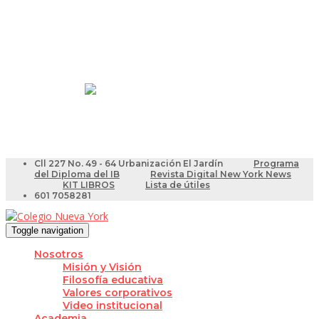
Resultados Pruebas Saber
Videotutoriales para Docentes
Cll 227 No. 49 - 64 Urbanización El Jardín
Programa
del Diploma del IB
Revista Digital New York News
KIT LIBROS
Lista de útiles
601 7058281
Toggle navigation
Nosotros
Misión y Visión
Filosofía educativa
Valores corporativos
Video institucional
Academia