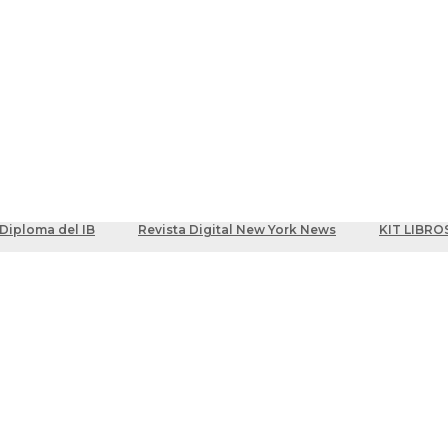
ber
centes
Diploma del IB
Revista Digital New York News
KIT LIBRO