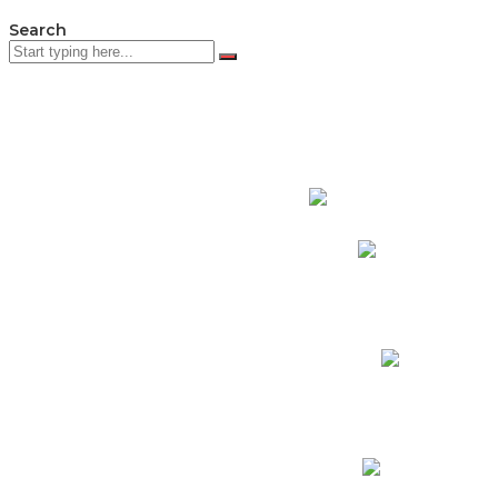
Search
PADRES DE F
Padres CNY Online
Circulares a Padres
Cronograma