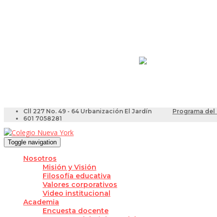
Resultados Pruebas Sa
Videotutoriales para Do
Cll 227 No. 49 - 64 Urbanización El Jardín
Programa del 
601 7058281
Toggle navigation
Nosotros
Misión y Visión
Filosofía educativa
Valores corporativos
Video institucional
Academia
Encuesta docente