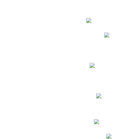
Estudian
Phidias
Biblioteca CNY
Cronograma de evaluac
Manual de Convivenc
Resultados Pruebas Sa