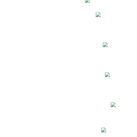
Phidias
Correo para Docent
Biblioteca CNY
Cronograma
INEWS