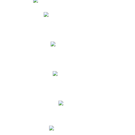
Phidias
Correo para Docentes
Biblioteca CNY
Cronograma
INEWS