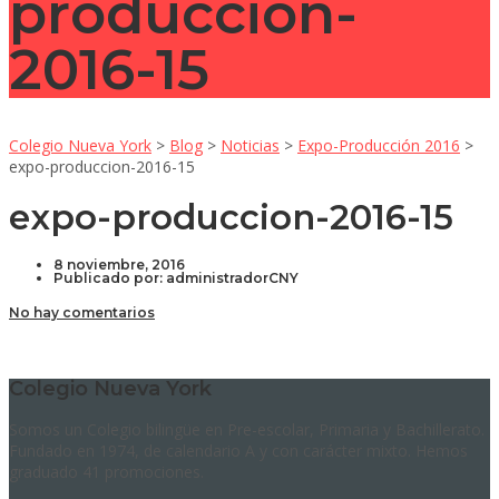
produccion-
2016-15
Colegio Nueva York
>
Blog
>
Noticias
>
Expo-Producción 2016
>
expo-produccion-2016-15
expo-produccion-2016-15
8 noviembre, 2016
Publicado por:
administradorCNY
No hay comentarios
Colegio Nueva York
Somos un Colegio bilingüe en Pre-escolar, Primaria y Bachillerato.
Fundado en 1974, de calendario A y con carácter mixto. Hemos
graduado 41 promociones.