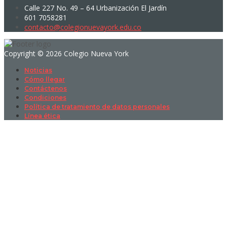
Calle 227 No. 49 – 64 Urbanización El Jardín
601 7058281
contacto@colegionuevayork.edu.co
Copyright © 2026 Colegio Nueva York
Noticias
Cómo llegar
Contáctenos
Condiciones
Política de tratamiento de datos personales
Línea ética
Sign In
La contraseña debe tener un mínimo
de 8 caracteres de números y letras, y contener al menos 1 letra
mayúscula