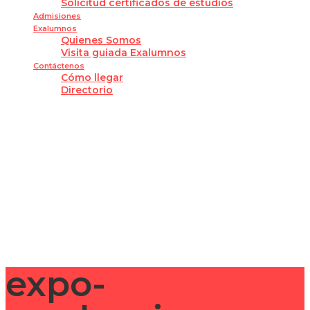
Solicitud certificados de estudios
Admisiones
Exalumnos
Quienes Somos
Visita guiada Exalumnos
Contáctenos
Cómo llegar
Directorio
¿Tienes alguna pregunta?
Enviar la consulta
Mensaje enviado
Cerrar
expo-