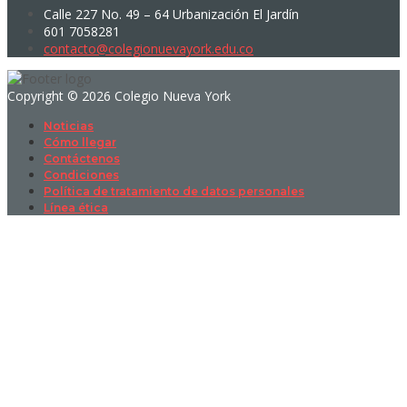
Calle 227 No. 49 – 64 Urbanización El Jardín
601 7058281
contacto@colegionuevayork.edu.co
Copyright © 2026 Colegio Nueva York
Noticias
Cómo llegar
Contáctenos
Condiciones
Política de tratamiento de datos personales
Línea ética
Sign In
La contraseña debe tener un mínimo
de 8 caracteres de números y letras, y contener al menos 1 letra
mayúscula