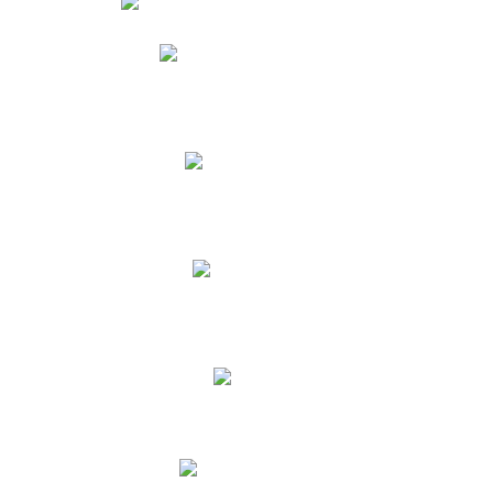
Phidias
Correo para Docentes
Biblioteca CNY
Cronograma
INEWS