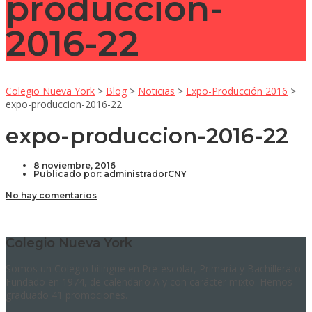
produccion-
2016-22
Colegio Nueva York
>
Blog
>
Noticias
>
Expo-Producción 2016
>
expo-produccion-2016-22
expo-produccion-2016-22
8 noviembre, 2016
Publicado por:
administradorCNY
No hay comentarios
Colegio Nueva York
Somos un Colegio bilingüe en Pre-escolar, Primaria y Bachillerato.
Fundado en 1974, de calendario A y con carácter mixto. Hemos
graduado 41 promociones.