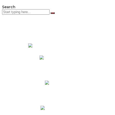
Search
PADRES DE FAMILIA
Padres CNY Online
Circulares a Padres
Cronograma