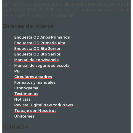
La filosofía que orienta nuestra labor está enmarcada dentro de la
sigla RAAAASFADIAT-CIPE, en la cual resumimos nuestra razón de
ser: el “qué”, el “cómo” y el “para qué”.
Enlaces de interés
Encuesta OD Años Primarios
Encuesta OD Primaria Alta
Encuesta OD Bto Junior
Encuesta OD Bto Senior
Manual de convivencia
Manual de seguridad escolar
PEI
Circulares a padres
Formatos y manuales
Cronograma
Testimonios
Noticias
Revista Digital New York News
Trabaje con Nosotros
Uniformes
Contacto