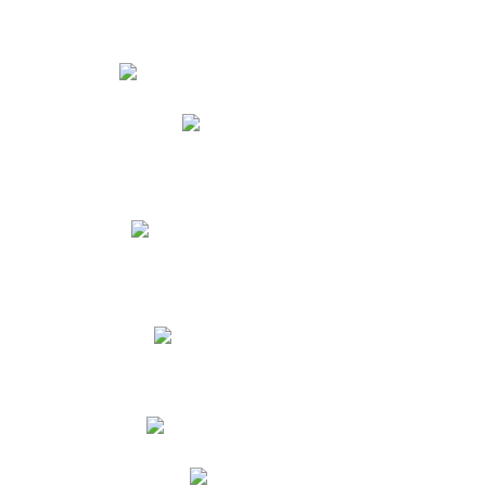
Estudiantes
Phidias
Biblioteca CNY
Cronograma de evaluaciones
Manual de Convivencia
Resultados Pruebas Saber