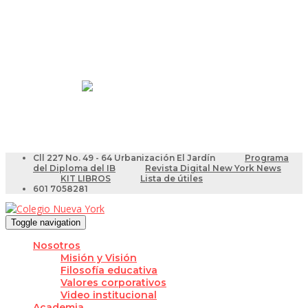
Resultados Pruebas Saber
Videotutoriales para Docentes
Cll 227 No. 49 - 64 Urbanización El Jardín
Programa
del Diploma del IB
Revista Digital New York News
KIT LIBROS
Lista de útiles
601 7058281
Toggle navigation
Nosotros
Misión y Visión
Filosofía educativa
Valores corporativos
Video institucional
Academia