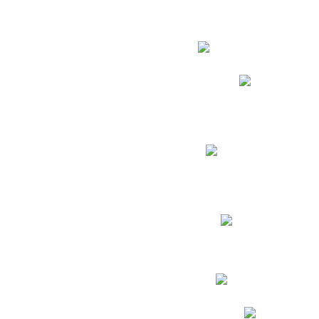
Estudian
Phidias
Biblioteca CNY
Cronograma de evaluac
Manual de Convivenc
Resultados Pruebas Sa