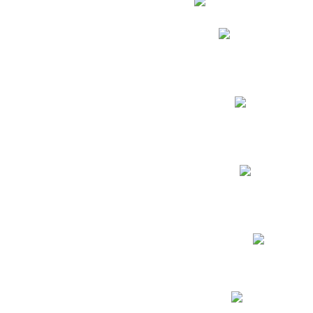
Phidias
Correo para Docent
Biblioteca CNY
Cronograma
INEWS