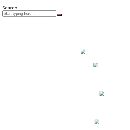
Search
PADRES DE F
Padres CNY Online
Circulares a Padres
Cronograma