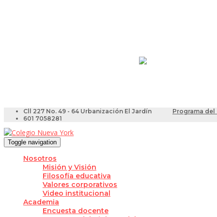
Resultados Pruebas Sa
Videotutoriales para Do
Cll 227 No. 49 - 64 Urbanización El Jardín
Programa del 
601 7058281
Toggle navigation
Nosotros
Misión y Visión
Filosofía educativa
Valores corporativos
Video institucional
Academia
Encuesta docente