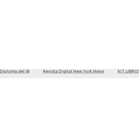
ber
centes
Diploma del IB
Revista Digital New York News
KIT LIBRO