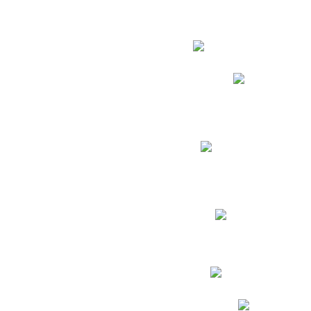
Estudian
Phidias
Biblioteca CNY
Cronograma de evaluac
Manual de Convivenc
Resultados Pruebas Sa