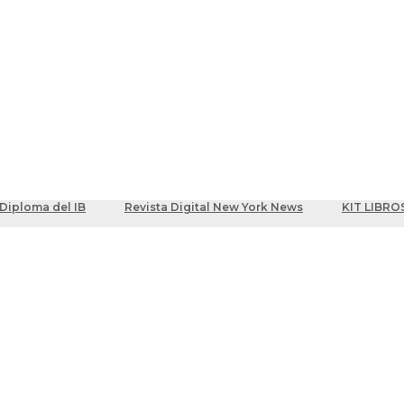
ber
centes
Diploma del IB
Revista Digital New York News
KIT LIBRO