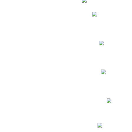
Phidias
Correo para Docent
Biblioteca CNY
Cronograma
INEWS