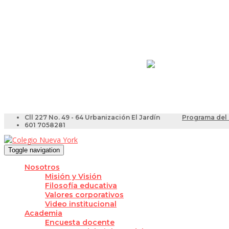
Resultados Pruebas Sa
Videotutoriales para Do
Cll 227 No. 49 - 64 Urbanización El Jardín
Programa del 
601 7058281
Toggle navigation
Nosotros
Misión y Visión
Filosofía educativa
Valores corporativos
Video institucional
Academia
Encuesta docente