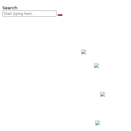
Search
PADRES DE F
Padres CNY Online
Circulares a Padres
Cronograma