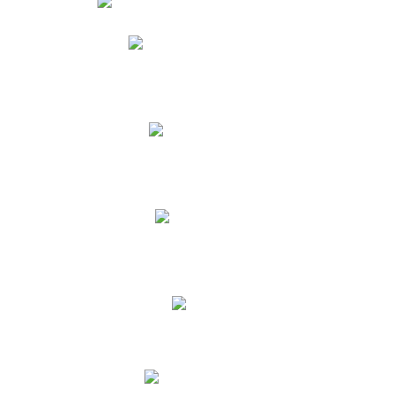
Phidias
Correo para Docentes
Biblioteca CNY
Cronograma
INEWS