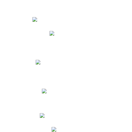
Estudiantes
Phidias
Biblioteca CNY
Cronograma de evaluaciones
Manual de Convivencia
Resultados Pruebas Saber