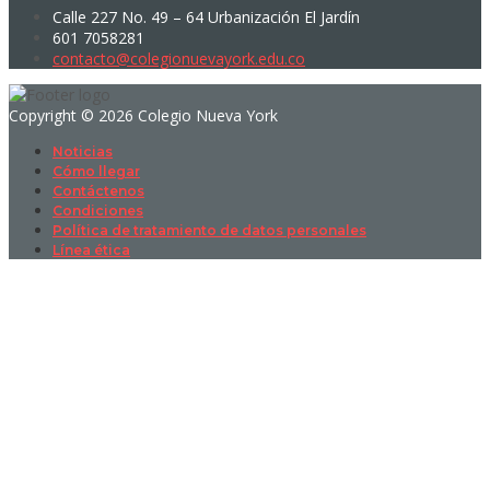
Calle 227 No. 49 – 64 Urbanización El Jardín
601 7058281
contacto@colegionuevayork.edu.co
Copyright © 2026 Colegio Nueva York
Noticias
Cómo llegar
Contáctenos
Condiciones
Política de tratamiento de datos personales
Línea ética
Sign In
La contraseña debe tener un mínimo
de 8 caracteres de números y letras, y contener al menos 1 letra
mayúscula