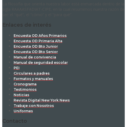
La filosofía que orienta nuestra labor está enmarcada dentro de la
sigla RAAAASFADIAT-CIPE, en la cual resumimos nuestra razón de
ser: el “qué”, el “cómo” y el “para qué”.
Enlaces de interés
Encuesta OD Años Primarios
Encuesta OD Primaria Alta
Encuesta OD Bto Junior
Encuesta OD Bto Senior
Manual de convivencia
Manual de seguridad escolar
PEI
Circulares a padres
Formatos y manuales
Cronograma
Testimonios
Noticias
Revista Digital New York News
Trabaje con Nosotros
Uniformes
Contacto