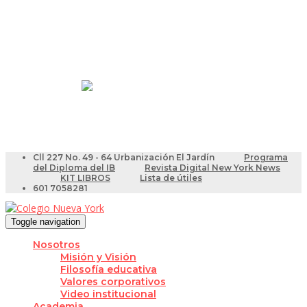
Resultados Pruebas Saber
Videotutoriales para Docentes
Cll 227 No. 49 - 64 Urbanización El Jardín
Programa
del Diploma del IB
Revista Digital New York News
KIT LIBROS
Lista de útiles
601 7058281
Toggle navigation
Nosotros
Misión y Visión
Filosofía educativa
Valores corporativos
Video institucional
Academia