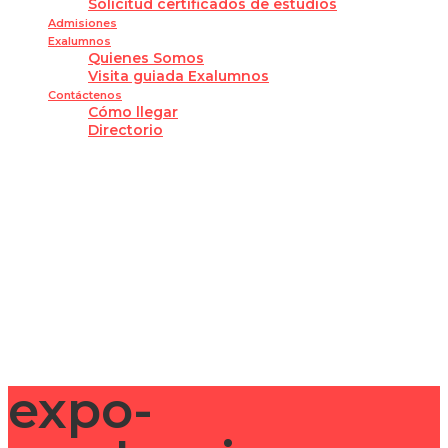
Solicitud certificados de estudios
Admisiones
Exalumnos
Quienes Somos
Visita guiada Exalumnos
Contáctenos
Cómo llegar
Directorio
¿Tienes alguna pregunta?
Enviar la consulta
Mensaje enviado
Cerrar
expo-