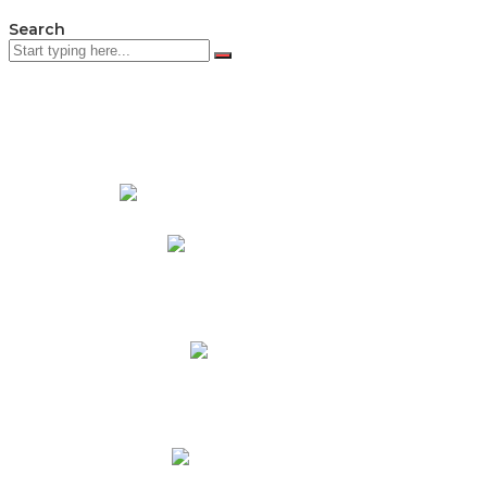
Search
PADRES DE FAMILIA
Padres CNY Online
Circulares a Padres
Cronograma