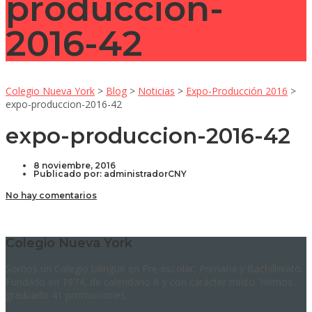
produccion-
2016-42
Colegio Nueva York
>
Blog
>
Noticias
>
Expo-Producción 2016
>
expo-produccion-2016-42
expo-produccion-2016-42
8 noviembre, 2016
Publicado por:
administradorCNY
No hay comentarios
Colegio Nueva York
Somos un Colegio bilingüe en Pre-escolar, Primaria y Bachillerato.
Fundado en 1974, de calendario A y con carácter mixto. Hemos
graduado 41 promociones.