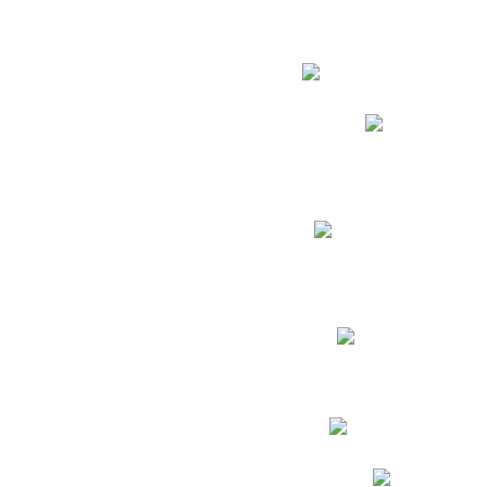
Estudian
Phidias
Biblioteca CNY
Cronograma de evaluac
Manual de Convivenc
Resultados Pruebas Sa