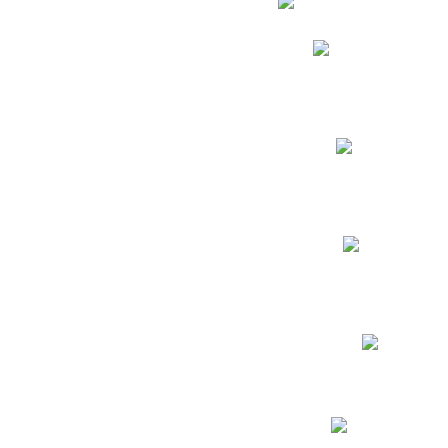
Phidias
Correo para Docent
Biblioteca CNY
Cronograma
INEWS