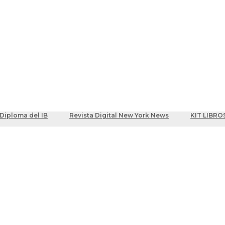
ber
centes
Diploma del IB
Revista Digital New York News
KIT LIBRO