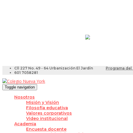
Resultados Pruebas Sa
Videotutoriales para Do
Cll 227 No. 49 - 64 Urbanización El Jardín
Programa del 
601 7058281
Toggle navigation
Nosotros
Misión y Visión
Filosofía educativa
Valores corporativos
Video institucional
Academia
Encuesta docente