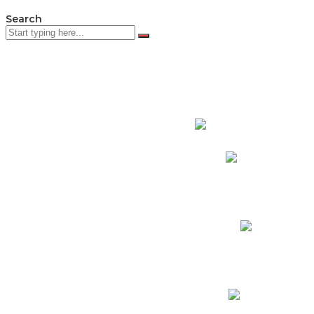
Search
PADRES DE F
Padres CNY Online
Circulares a Padres
Cronograma