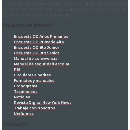
La filosofía que orienta nuestra labor está enmarcada dentro de la
sigla RAAAASFADIAT-CIPE, en la cual resumimos nuestra razón de
ser: el “qué”, el “cómo” y el “para qué”.
Enlaces de interés
Encuesta OD Años Primarios
Encuesta OD Primaria Alta
Encuesta OD Bto Junior
Encuesta OD Bto Senior
Manual de convivencia
Manual de seguridad escolar
PEI
Circulares a padres
Formatos y manuales
Cronograma
Testimonios
Noticias
Revista Digital New York News
Trabaje con Nosotros
Uniformes
Contacto