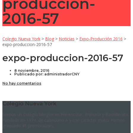
produccion-
2016-57
Colegio Nueva York
>
Blog
>
Noticias
>
Expo-Producción 2016
>
expo-produccion-2016-57
expo-produccion-2016-57
8 noviembre, 2016
Publicado por:
administradorCNY
No hay comentarios
Colegio Nueva York
Somos un Colegio bilingüe en Pre-escolar, Primaria y Bachillerato.
Fundado en 1974, de calendario A y con carácter mixto. Hemos
graduado 41 promociones.