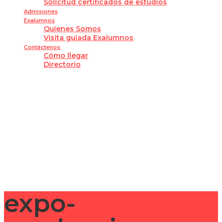
Solicitud certificados de estudios
Admisiones
Exalumnos
Quienes Somos
Visita guiada Exalumnos
Contáctenos
Cómo llegar
Directorio
¿Tienes alguna pregunta?
Enviar la consulta
Mensaje enviado
Cerrar
expo-