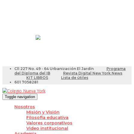
Resultados Pruebas Saber
Videotutoriales para Docentes
Cll 227 No. 49 - 64 Urbanización El Jardín
Programa
del Diploma del IB
Revista Digital New York News
KIT LIBROS
Lista de útiles
601 7058281
Toggle navigation
Nosotros
Misión y Visión
Filosofía educativa
Valores corporativos
Video institucional
Academia