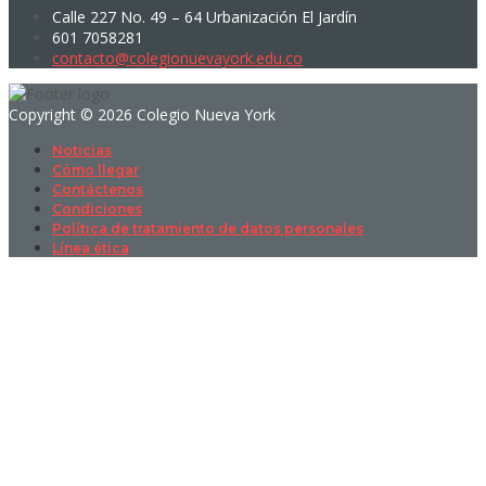
Calle 227 No. 49 – 64 Urbanización El Jardín
601 7058281
contacto@colegionuevayork.edu.co
Copyright © 2026 Colegio Nueva York
Noticias
Cómo llegar
Contáctenos
Condiciones
Política de tratamiento de datos personales
Línea ética
Sign In
La contraseña debe tener un mínimo
de 8 caracteres de números y letras, y contener al menos 1 letra
mayúscula