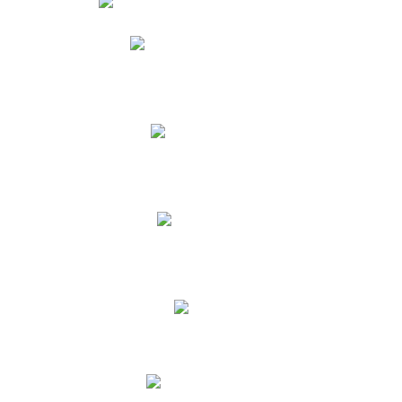
Phidias
Correo para Docentes
Biblioteca CNY
Cronograma
INEWS