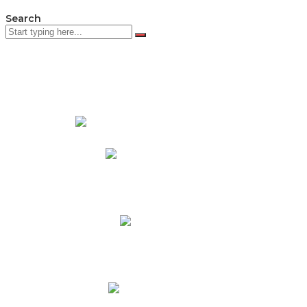
Search
PADRES DE FAMILIA
Padres CNY Online
Circulares a Padres
Cronograma