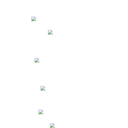
Estudiantes
Phidias
Biblioteca CNY
Cronograma de evaluaciones
Manual de Convivencia
Resultados Pruebas Saber