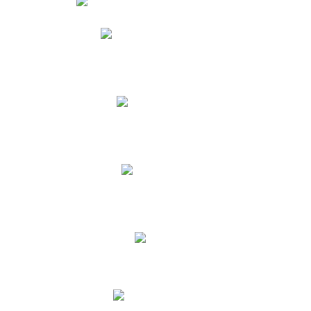
Phidias
Correo para Docentes
Biblioteca CNY
Cronograma
INEWS