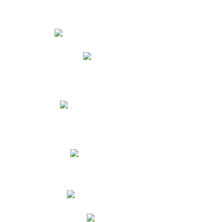
Estudiantes
Phidias
Biblioteca CNY
Cronograma de evaluaciones
Manual de Convivencia
Resultados Pruebas Saber