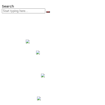
Search
PADRES DE FAMILIA
Padres CNY Online
Circulares a Padres
Cronograma