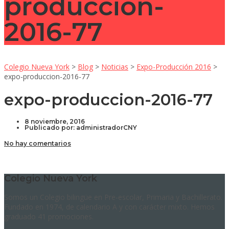
produccion-
2016-77
Colegio Nueva York
>
Blog
>
Noticias
>
Expo-Producción 2016
>
expo-produccion-2016-77
expo-produccion-2016-77
8 noviembre, 2016
Publicado por:
administradorCNY
No hay comentarios
Colegio Nueva York
Somos un Colegio bilingüe en Pre-escolar, Primaria y Bachillerato.
Fundado en 1974, de calendario A y con carácter mixto. Hemos
graduado 41 promociones.