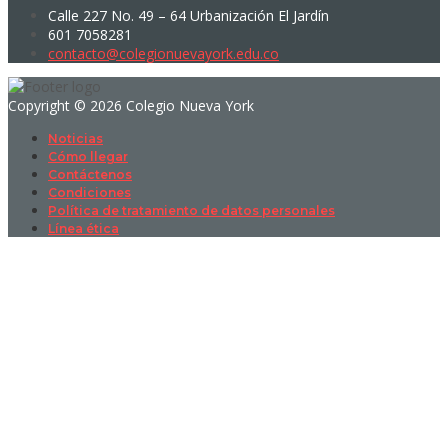
Calle 227 No. 49 – 64 Urbanización El Jardín
601 7058281
contacto@colegionuevayork.edu.co
Copyright © 2026 Colegio Nueva York
Noticias
Cómo llegar
Contáctenos
Condiciones
Política de tratamiento de datos personales
Línea ética
Sign In
La contraseña debe tener un mínimo
de 8 caracteres de números y letras, y contener al menos 1 letra
mayúscula