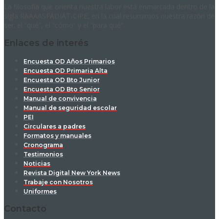
La filosofía que orienta nuestra labor está enmarcada dentro de la
sigla RAAAASFADIAT-CIPE, en la cual resumimos nuestra razón de
ser: el “qué”, el “cómo” y el “para qué”.
Enlaces de interés
Encuesta OD Años Primarios
Encuesta OD Primaria Alta
Encuesta OD Bto Junior
Encuesta OD Bto Senior
Manual de convivencia
Manual de seguridad escolar
PEI
Circulares a padres
Formatos y manuales
Cronograma
Testimonios
Noticias
Revista Digital New York News
Trabaje con Nosotros
Uniformes
Contacto