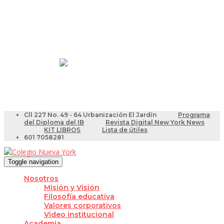
Resultados Pruebas Saber
Videotutoriales para Docentes
Cll 227 No. 49 - 64 Urbanización El Jardín
Programa
del Diploma del IB
Revista Digital New York News
KIT LIBROS
Lista de útiles
601 7058281
Toggle navigation
Nosotros
Misión y Visión
Filosofía educativa
Valores corporativos
Video institucional
Academia