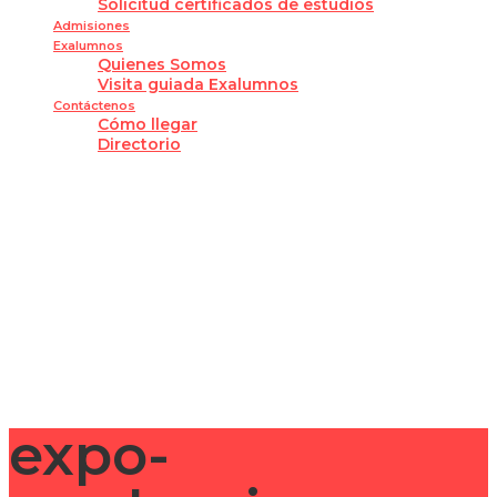
Solicitud certificados de estudios
Admisiones
Exalumnos
Quienes Somos
Visita guiada Exalumnos
Contáctenos
Cómo llegar
Directorio
¿Tienes alguna pregunta?
Enviar la consulta
Mensaje enviado
Cerrar
expo-