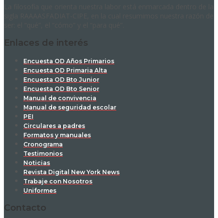
La filosofía que orienta nuestra labor está enmarcada dentro de la
sigla RAAAASFADIAT-CIPE, en la cual resumimos nuestra razón de
ser: el “qué”, el “cómo” y el “para qué”.
Enlaces de interés
Encuesta OD Años Primarios
Encuesta OD Primaria Alta
Encuesta OD Bto Junior
Encuesta OD Bto Senior
Manual de convivencia
Manual de seguridad escolar
PEI
Circulares a padres
Formatos y manuales
Cronograma
Testimonios
Noticias
Revista Digital New York News
Trabaje con Nosotros
Uniformes
Contacto