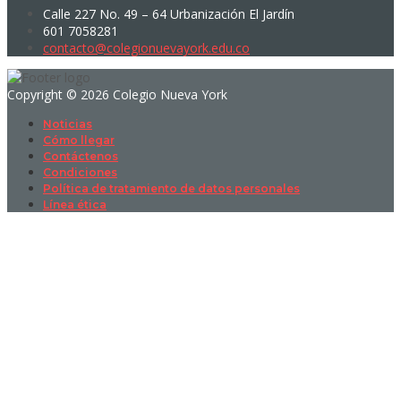
Calle 227 No. 49 – 64 Urbanización El Jardín
601 7058281
contacto@colegionuevayork.edu.co
Copyright © 2026 Colegio Nueva York
Noticias
Cómo llegar
Contáctenos
Condiciones
Política de tratamiento de datos personales
Línea ética
Sign In
La contraseña debe tener un mínimo
de 8 caracteres de números y letras, y contener al menos 1 letra
mayúscula