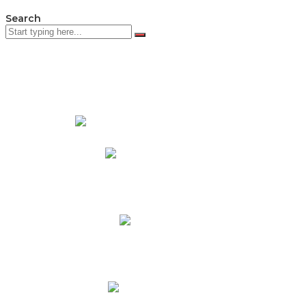
Search
PADRES DE FAMILIA
Padres CNY Online
Circulares a Padres
Cronograma