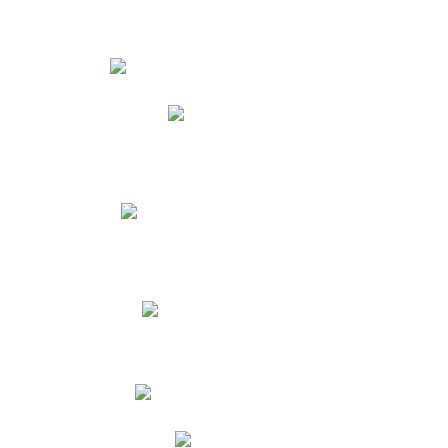
Estudiantes
Phidias
Biblioteca CNY
Cronograma de evaluaciones
Manual de Convivencia
Resultados Pruebas Saber