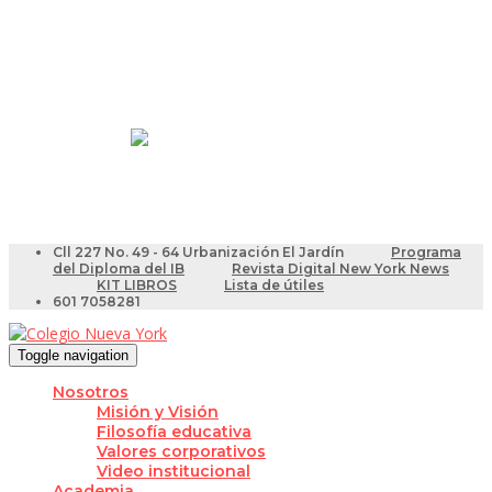
Resultados Pruebas Saber
Videotutoriales para Docentes
Cll 227 No. 49 - 64 Urbanización El Jardín
Programa
del Diploma del IB
Revista Digital New York News
KIT LIBROS
Lista de útiles
601 7058281
Toggle navigation
Nosotros
Misión y Visión
Filosofía educativa
Valores corporativos
Video institucional
Academia