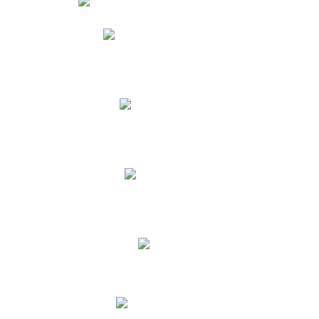
Phidias
Correo para Docentes
Biblioteca CNY
Cronograma
INEWS