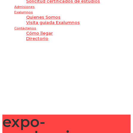
Solicitud certificados de estudios
Admisiones
Exalumnos
Quienes Somos
Visita guiada Exalumnos
Contáctenos
Cómo llegar
Directorio
¿Tienes alguna pregunta?
Enviar la consulta
Mensaje enviado
Cerrar
expo-