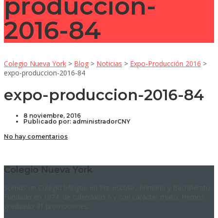
produccion-
2016-84
Colegio Nueva York
>
Blog
>
Noticias
>
Expo-Producción 2016
>
expo-produccion-2016-84
expo-produccion-2016-84
8 noviembre, 2016
Publicado por:
administradorCNY
No hay comentarios
Colegio Nueva York
Somos un Colegio bilingüe en Pre-escolar, Primaria y Bachillerato.
Fundado en 1974, de calendario A y con carácter mixto. Hemos
graduado 41 promociones.