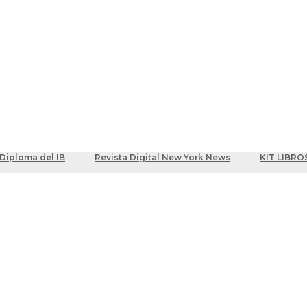
ber
centes
Diploma del IB
Revista Digital New York News
KIT LIBRO