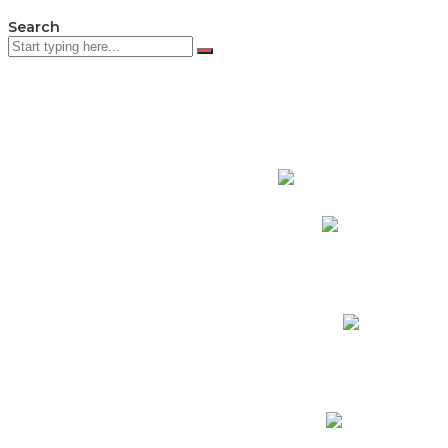
Search
PADRES DE F
Padres CNY Online
Circulares a Padres
Cronograma