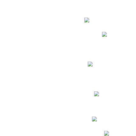
Estudian
Phidias
Biblioteca CNY
Cronograma de evaluac
Manual de Convivenc
Resultados Pruebas Sa