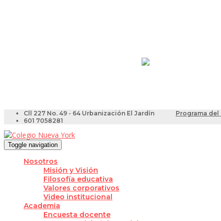
Resultados Pruebas Sa
Videotutoriales para Do
Cll 227 No. 49 - 64 Urbanización El Jardín
Programa del 
601 7058281
Toggle navigation
Nosotros
Misión y Visión
Filosofía educativa
Valores corporativos
Video institucional
Academia
Encuesta docente