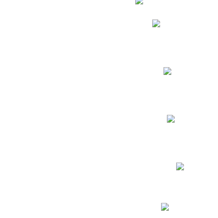
Phidias
Correo para Docent
Biblioteca CNY
Cronograma
INEWS