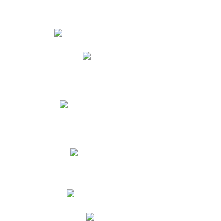
Estudiantes
Phidias
Biblioteca CNY
Cronograma de evaluaciones
Manual de Convivencia
Resultados Pruebas Saber