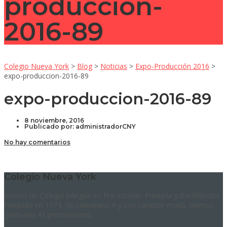
produccion-
2016-89
Colegio Nueva York
>
Blog
>
Noticias
>
Expo-Producción 2016
>
expo-produccion-2016-89
expo-produccion-2016-89
8 noviembre, 2016
Publicado por:
administradorCNY
No hay comentarios
Colegio Nueva York
Somos un Colegio bilingüe en Pre-escolar, Primaria y Bachillerato.
Fundado en 1974, de calendario A y con carácter mixto. Hemos
graduado 41 promociones.