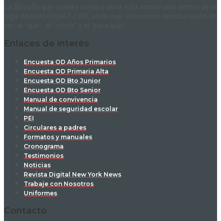
La filosofía que orienta nuestra labor está enmarcada dentro de la
sigla RAAAASFADIAT-CIPE, en la cual resumimos nuestra razón de
ser: el “qué”, el “cómo” y el “para qué”.
Enlaces de interés
Encuesta OD Años Primarios
Encuesta OD Primaria Alta
Encuesta OD Bto Junior
Encuesta OD Bto Senior
Manual de convivencia
Manual de seguridad escolar
PEI
Circulares a padres
Formatos y manuales
Cronograma
Testimonios
Noticias
Revista Digital New York News
Trabaje con Nosotros
Uniformes
Contacto