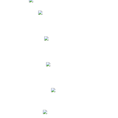
Phidias
Correo para Docentes
Biblioteca CNY
Cronograma
INEWS