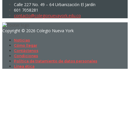
Calle 227 No. 49 – 64 Urbanización El Jardín
601 7058281
contacto@colegionuevayork.edu.co
Copyright © 2026 Colegio Nueva York
Noticias
Cómo llegar
Contáctenos
Condiciones
Política de tratamiento de datos personales
Línea ética
Sign In
La contraseña debe tener un mínimo
de 8 caracteres de números y letras, y contener al menos 1 letra
mayúscula