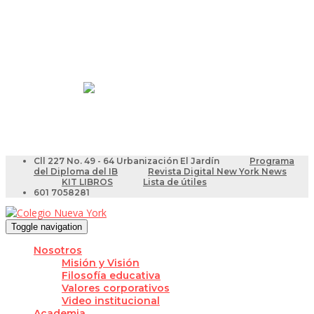
Resultados Pruebas Saber
Videotutoriales para Docentes
Cll 227 No. 49 - 64 Urbanización El Jardín
Programa
del Diploma del IB
Revista Digital New York News
KIT LIBROS
Lista de útiles
601 7058281
Toggle navigation
Nosotros
Misión y Visión
Filosofía educativa
Valores corporativos
Video institucional
Academia