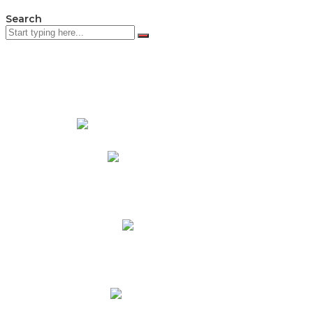
Search
PADRES DE FAMILIA
Padres CNY Online
Circulares a Padres
Cronograma