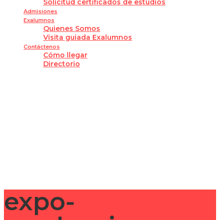
Solicitud certificados de estudios
Admisiones
Exalumnos
Quienes Somos
Visita guiada Exalumnos
Contáctenos
Cómo llegar
Directorio
¿Tienes alguna pregunta?
Enviar la consulta
Mensaje enviado
Cerrar
expo-