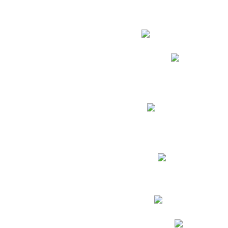
Estudian
Phidias
Biblioteca CNY
Cronograma de evaluac
Manual de Convivenc
Resultados Pruebas Sa