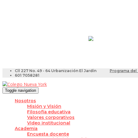
Resultados Pruebas Sa
Videotutoriales para Do
Cll 227 No. 49 - 64 Urbanización El Jardín
Programa del 
601 7058281
Toggle navigation
Nosotros
Misión y Visión
Filosofía educativa
Valores corporativos
Video institucional
Academia
Encuesta docente