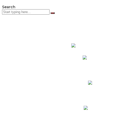
Search
PADRES DE F
Padres CNY Online
Circulares a Padres
Cronograma