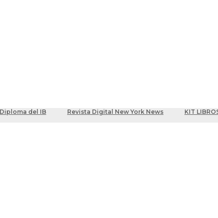
ber
centes
Diploma del IB
Revista Digital New York News
KIT LIBRO