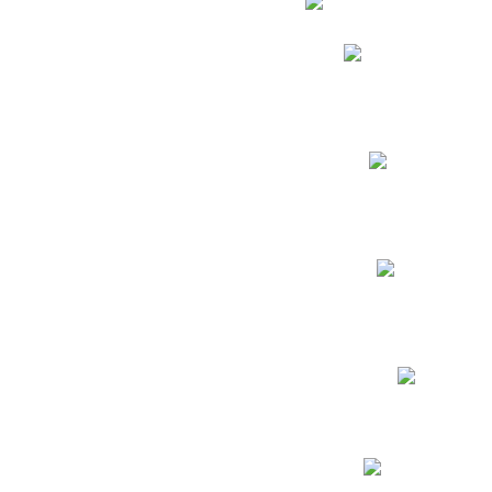
Phidias
Correo para Docent
Biblioteca CNY
Cronograma
INEWS