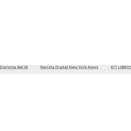
ber
centes
Diploma del IB
Revista Digital New York News
KIT LIBRO