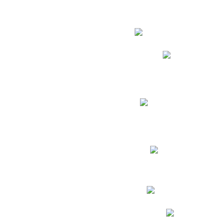
Estudian
Phidias
Biblioteca CNY
Cronograma de evaluac
Manual de Convivenc
Resultados Pruebas Sa