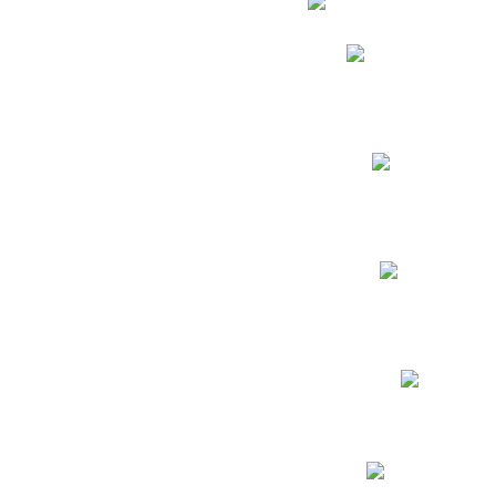
Phidias
Correo para Docent
Biblioteca CNY
Cronograma
INEWS