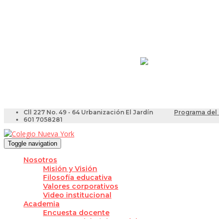
Resultados Pruebas Sa
Videotutoriales para Do
Cll 227 No. 49 - 64 Urbanización El Jardín
Programa del 
601 7058281
Toggle navigation
Nosotros
Misión y Visión
Filosofía educativa
Valores corporativos
Video institucional
Academia
Encuesta docente