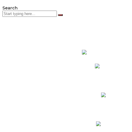
Search
PADRES DE F
Padres CNY Online
Circulares a Padres
Cronograma