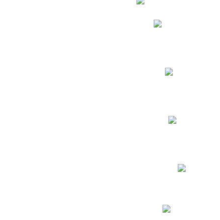
Phidias
Correo para Docent
Biblioteca CNY
Cronograma
INEWS