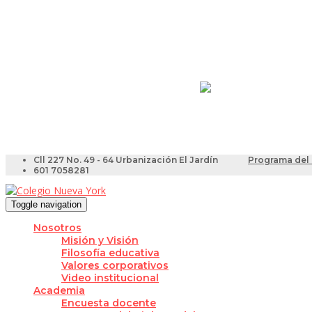
Resultados Pruebas Sa
Videotutoriales para Do
Cll 227 No. 49 - 64 Urbanización El Jardín
Programa del 
601 7058281
Toggle navigation
Nosotros
Misión y Visión
Filosofía educativa
Valores corporativos
Video institucional
Academia
Encuesta docente