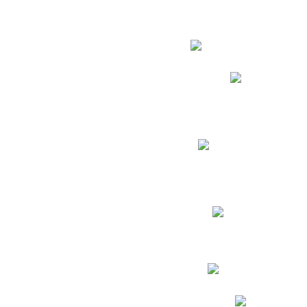
Estudian
Phidias
Biblioteca CNY
Cronograma de evaluac
Manual de Convivenc
Resultados Pruebas Sa