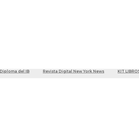
ber
centes
Diploma del IB
Revista Digital New York News
KIT LIBRO