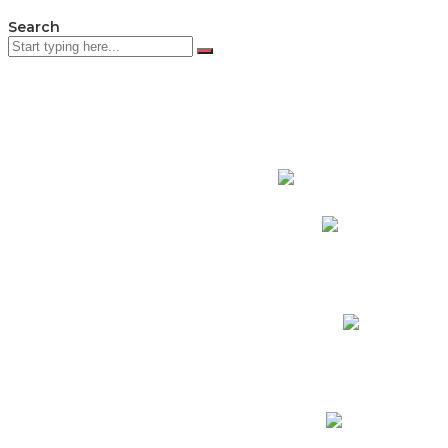
Search
PADRES DE F
Padres CNY Online
Circulares a Padres
Cronograma