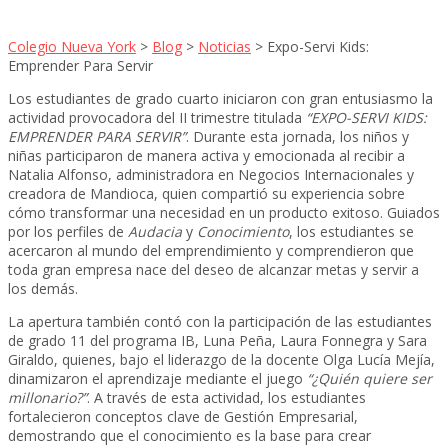
Colegio Nueva York
>
Blog
>
Noticias
>
Expo-Servi Kids:
Emprender Para Servir
Los estudiantes de grado cuarto iniciaron con gran entusiasmo la
actividad provocadora del II trimestre titulada
“EXPO-SERVI KIDS:
EMPRENDER PARA SERVIR”
. Durante esta jornada, los niños y
niñas participaron de manera activa y emocionada al recibir a
Natalia Alfonso, administradora en Negocios Internacionales y
creadora de Mandioca, quien compartió su experiencia sobre
cómo transformar una necesidad en un producto exitoso. Guiados
por los perfiles de
Audacia
y
Conocimiento
, los estudiantes se
acercaron al mundo del emprendimiento y comprendieron que
toda gran empresa nace del deseo de alcanzar metas y servir a
los demás.
La apertura también contó con la participación de las estudiantes
de grado 11 del programa IB, Luna Peña, Laura Fonnegra y Sara
Giraldo, quienes, bajo el liderazgo de la docente Olga Lucía Mejía,
dinamizaron el aprendizaje mediante el juego
“¿Quién quiere ser
millonario?”
. A través de esta actividad, los estudiantes
fortalecieron conceptos clave de Gestión Empresarial,
demostrando que el conocimiento es la base para crear