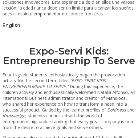
soluciones innovadoras. Esta experiencia dejó en ellos una valiosa
lección: la edad nunca debe ser un límite para alcanzar los sueños,
pues el espíritu emprendedor no conoce fronteras.
English
Expo-Servi Kids:
Entrepreneurship To Serve
Fourth-grade students enthusiastically began the provocation
activity for the second term titled
“EXPO-SERVI KIDS:
ENTREPRENEURSHIP TO SERVE.”
During this experience, the
children actively and enthusiastically welcomed Natalia Alfonso, an
International Business administrator and creator of Mandioca,
who shared her experience on how to transform a need into a
successful product. Guided by the learner profiles of
Boldness
and
Knowledge
, students connected with the world of
entrepreneurship, understanding that every great company is born
from the desire to achieve goals and serve others.
The opening also featured the participation of 11th-grade IB