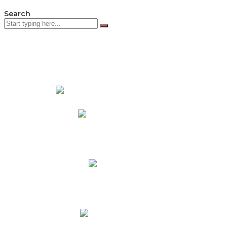
Search
PADRES DE FAMILIA
Padres CNY Online
Circulares a Padres
Cronograma