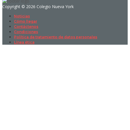
Copyright © 2026 Colegio Nueva York
Noticias
Cómo llegar
Contáctenos
Condiciones
Política de tratamiento de datos personales
Línea ética
Sign In
La contraseña debe tener un mínimo
de 8 caracteres de números y letras, y contener al menos 1 letra
mayúscula
I want to sign up as instructor