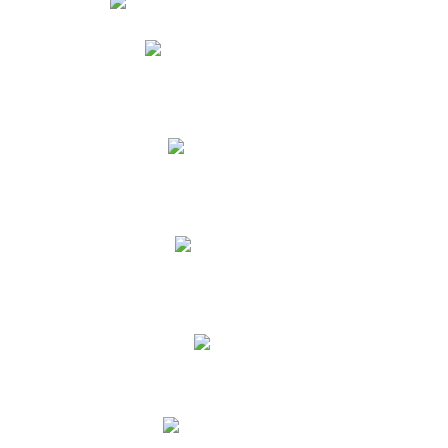
Phidias
Correo para Docentes
Biblioteca CNY
Cronograma
INEWS