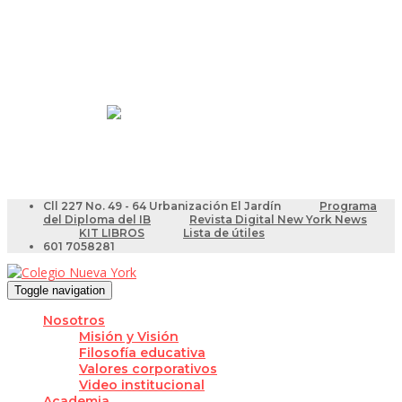
Resultados Pruebas Saber
Videotutoriales para Docentes
Cll 227 No. 49 - 64 Urbanización El Jardín
Programa
del Diploma del IB
Revista Digital New York News
KIT LIBROS
Lista de útiles
601 7058281
Toggle navigation
Nosotros
Misión y Visión
Filosofía educativa
Valores corporativos
Video institucional
Academia