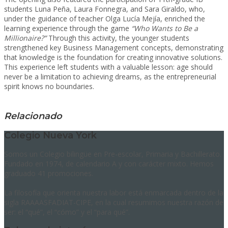
students Luna Peña, Laura Fonnegra, and Sara Giraldo, who,
under the guidance of teacher Olga Lucía Mejía, enriched the
learning experience through the game
“Who Wants to Be a
Millionaire?”
Through this activity, the younger students
strengthened key Business Management concepts, demonstrating
that knowledge is the foundation for creating innovative solutions.
This experience left students with a valuable lesson: age should
never be a limitation to achieving dreams, as the entrepreneurial
spirit knows no boundaries.
Relacionado
Colegio Nueva York
Somos un Colegio bilingüe en Pre-escolar, Primaria y Bachillerato.
Fundado en 1974, de calendario A y con carácter mixto. Hemos
graduado 41 promociones.
La filosofía que orienta nuestra labor está enmarcada dentro de la
sigla RAAAASFADIAT-CIPE, en la cual resumimos nuestra razón de
ser: el “qué”, el “cómo” y el “para qué”.