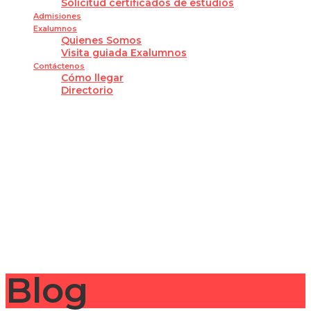
Solicitud certificados de estudios
Admisiones
Exalumnos
Quienes Somos
Visita guiada Exalumnos
Contáctenos
Cómo llegar
Directorio
¿Tienes alguna pregunta?
Enviar la consulta
Mensaje enviado
Cerrar
Blog