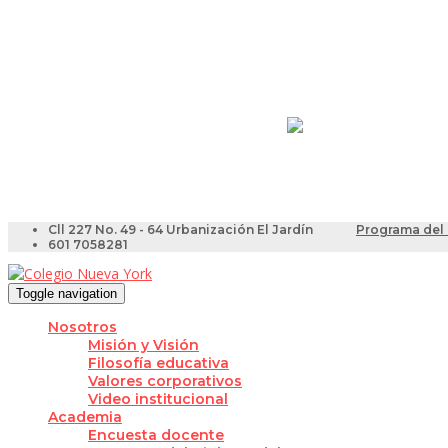
Resultados Pruebas Sa
Videotutoriales para Do
Cll 227 No. 49 - 64 Urbanización El Jardín
Programa del 
601 7058281
Toggle navigation
Nosotros
Misión y Visión
Filosofía educativa
Valores corporativos
Video institucional
Academia
Encuesta docente