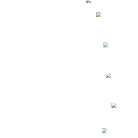
Phidias
Correo para Docent
Biblioteca CNY
Cronograma
INEWS