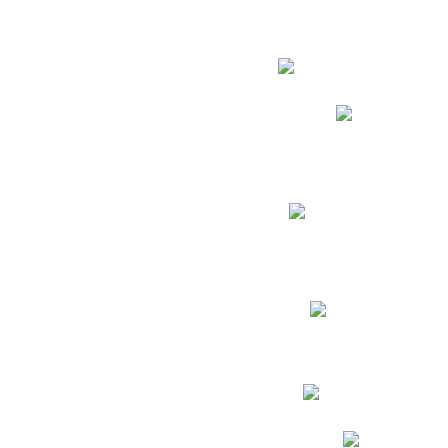
Estudian
Phidias
Biblioteca CNY
Cronograma de evaluac
Manual de Convivenc
Resultados Pruebas Sa