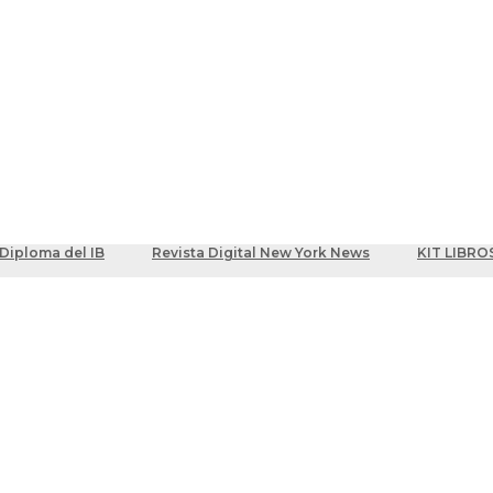
ber
centes
Diploma del IB
Revista Digital New York News
KIT LIBRO