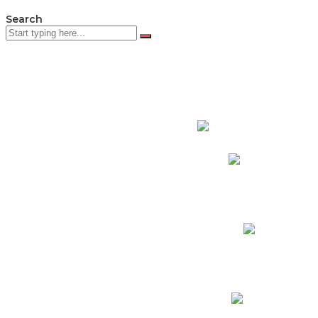
Search
PADRES DE F
Padres CNY Online
Circulares a Padres
Cronograma