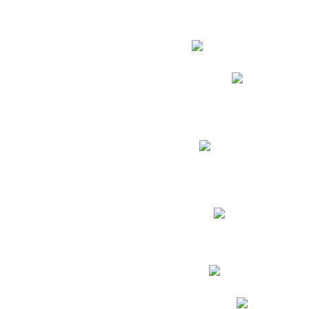
Estudian
Phidias
Biblioteca CNY
Cronograma de evaluac
Manual de Convivenc
Resultados Pruebas Sa