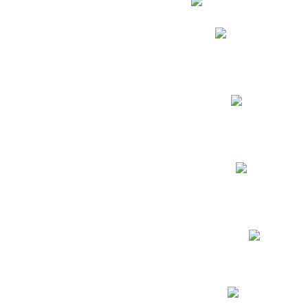
Phidias
Correo para Docent
Biblioteca CNY
Cronograma
INEWS