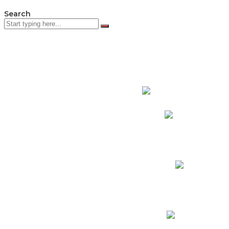
Search
PADRES DE F
Padres CNY Online
Circulares a Padres
Cronograma