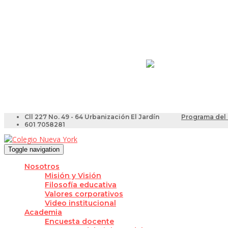
Resultados Pruebas Sa
Videotutoriales para Do
Cll 227 No. 49 - 64 Urbanización El Jardín
Programa del 
601 7058281
Toggle navigation
Nosotros
Misión y Visión
Filosofía educativa
Valores corporativos
Video institucional
Academia
Encuesta docente