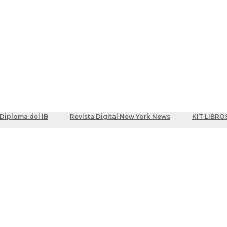
ber
centes
Diploma del IB
Revista Digital New York News
KIT LIBRO