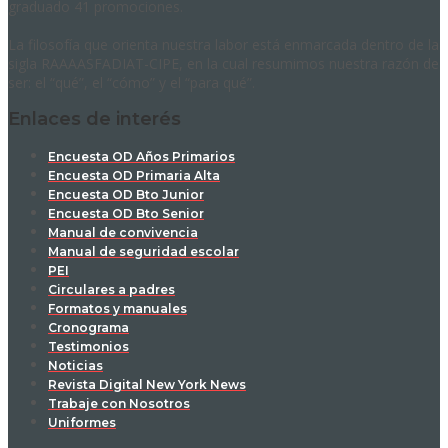
graduado 41 promociones.
La filosofía que orienta nuestra labor está enmarcada dentro de la
sigla RAAAASFADIAT-CIPE, en la cual resumimos nuestra razón de
ser: el “qué”, el “cómo” y el “para qué”.
Enlaces de interés
Encuesta OD Años Primarios
Encuesta OD Primaria Alta
Encuesta OD Bto Junior
Encuesta OD Bto Senior
Manual de convivencia
Manual de seguridad escolar
PEI
Circulares a padres
Formatos y manuales
Cronograma
Testimonios
Noticias
Revista Digital New York News
Trabaje con Nosotros
Uniformes