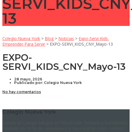
SERVI_KIDS_CNY
13
Colegio Nueva York
>
Blog
>
Noticias
>
Expo-Servi Kids:
Emprender Para Servir
>
EXPO-SERVI_KIDS_CNY_Mayo-13
EXPO-
SERVI_KIDS_CNY_Mayo-13
28 mayo, 2026
Publicado por:
Colegio Nueva York
No hay comentarios
Colegio Nueva York
Somos un Colegio bilingüe en Pre-escolar, Primaria y Bachillerato.
Fundado en 1974, de calendario A y con carácter mixto. Hemos