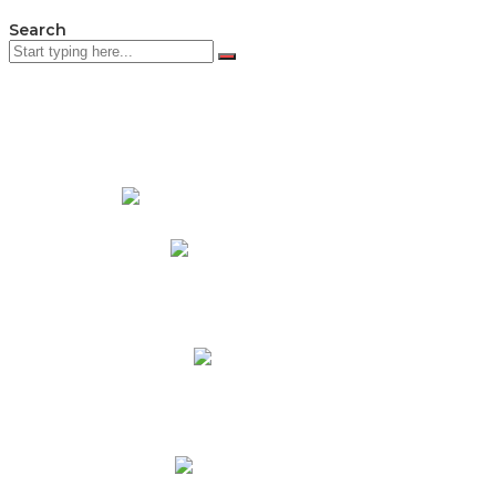
Search
PADRES DE FAMILIA
Padres CNY Online
Circulares a Padres
Cronograma