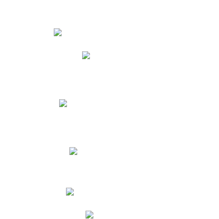
Estudiantes
Phidias
Biblioteca CNY
Cronograma de evaluaciones
Manual de Convivencia
Resultados Pruebas Saber