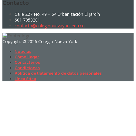
Contacto
Calle 227 No. 49 – 64 Urbanización El Jardín
601 7058281
contacto@colegionuevayork.edu.co
Copyright © 2026 Colegio Nueva York
Noticias
Cómo llegar
Contáctenos
Condiciones
Política de tratamiento de datos personales
Línea ética
Sign In
La contraseña debe tener un mínimo
de 8 caracteres de números y letras, y contener al menos 1 letra
mayúscula