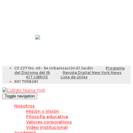
Resultados Pruebas Saber
Videotutoriales para Docentes
Cll 227 No. 49 - 64 Urbanización El Jardín
Programa
del Diploma del IB
Revista Digital New York News
KIT LIBROS
Lista de útiles
601 7058281
Toggle navigation
Nosotros
Misión y Visión
Filosofía educativa
Valores corporativos
Video institucional
Academia