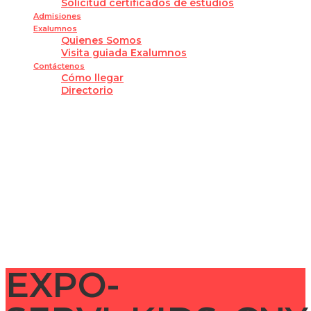
Solicitud certificados de estudios
Admisiones
Exalumnos
Quienes Somos
Visita guiada Exalumnos
Contáctenos
Cómo llegar
Directorio
¿Tienes alguna pregunta?
Enviar la consulta
Mensaje enviado
Cerrar
EXPO-