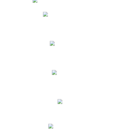
Phidias
Correo para Docentes
Biblioteca CNY
Cronograma
INEWS