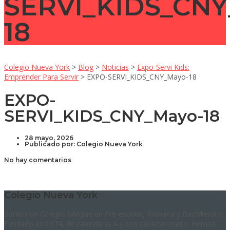
SERVI_KIDS_CNY
18
Colegio Nueva York
>
Blog
>
Noticias
>
Expo-Servi Kids:
Emprender Para Servir
>
EXPO-SERVI_KIDS_CNY_Mayo-18
EXPO-
SERVI_KIDS_CNY_Mayo-18
28 mayo, 2026
Publicado por:
Colegio Nueva York
No hay comentarios
Colegio Nueva York
Somos un Colegio bilingüe en Pre-escolar, Primaria y Bachillerato.
Fundado en 1974, de calendario A y con carácter mixto. Hemos