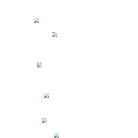
Estudiantes
Phidias
Biblioteca CNY
Cronograma de evaluaciones
Manual de Convivencia
Resultados Pruebas Saber