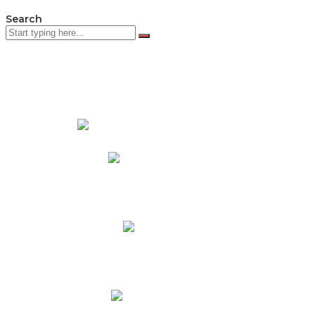
Search
PADRES DE FAMILIA
Padres CNY Online
Circulares a Padres
Cronograma