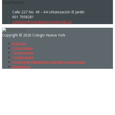
Contacto
Calle 227 No. 49 – 64 Urbanización El Jardín
601 7058281
contacto@colegionuevayork.edu.co
Copyright © 2026 Colegio Nueva York
Noticias
Cómo llegar
Contáctenos
Condiciones
Política de tratamiento de datos personales
Línea ética
Sign In
La contraseña debe tener un mínimo
de 8 caracteres de números y letras, y contener al menos 1 letra
mayúscula