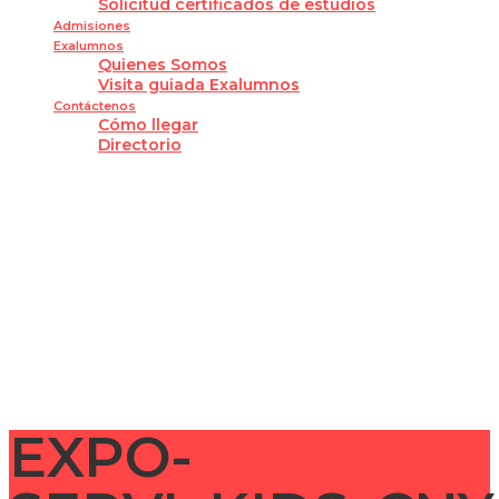
Solicitud certificados de estudios
Admisiones
Exalumnos
Quienes Somos
Visita guiada Exalumnos
Contáctenos
Cómo llegar
Directorio
¿Tienes alguna pregunta?
Enviar la consulta
Mensaje enviado
Cerrar
EXPO-