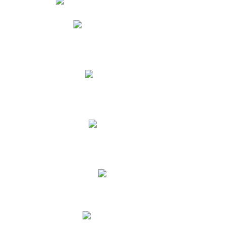
Phidias
Correo para Docentes
Biblioteca CNY
Cronograma
INEWS