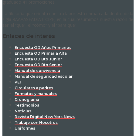
graduado 41 promociones.
La filosofía que orienta nuestra labor está enmarcada dentro de la
sigla RAAAASFADIAT-CIPE, en la cual resumimos nuestra razón de
ser: el “qué”, el “cómo” y el “para qué”.
Enlaces de interés
Encuesta OD Años Primarios
Encuesta OD Primaria Alta
Encuesta OD Bto Junior
Encuesta OD Bto Senior
Manual de convivencia
Manual de seguridad escolar
PEI
Circulares a padres
Formatos y manuales
Cronograma
Testimonios
Noticias
Revista Digital New York News
Trabaje con Nosotros
Uniformes