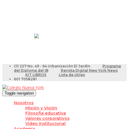
Resultados Pruebas Saber
Videotutoriales para Docentes
Cll 227 No. 49 - 64 Urbanización El Jardín
Programa
del Diploma del IB
Revista Digital New York News
KIT LIBROS
Lista de útiles
601 7058281
Toggle navigation
Nosotros
Misión y Visión
Filosofía educativa
Valores corporativos
Video institucional
Academia