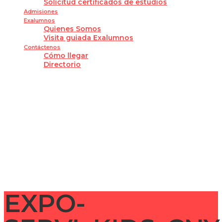
Solicitud certificados de estudios
Admisiones
Exalumnos
Quienes Somos
Visita guiada Exalumnos
Contáctenos
Cómo llegar
Directorio
¿Tienes alguna pregunta?
Enviar la consulta
Mensaje enviado
Cerrar
EXPO-