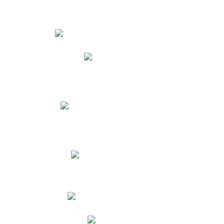
Estudiantes
Phidias
Biblioteca CNY
Cronograma de evaluaciones
Manual de Convivencia
Resultados Pruebas Saber