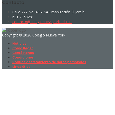
Contacto
Calle 227 No. 49 – 64 Urbanización El Jardín
601 7058281
contacto@colegionuevayork.edu.co
Copyright © 2026 Colegio Nueva York
Noticias
Cómo llegar
Contáctenos
Condiciones
Política de tratamiento de datos personales
Línea ética
Sign In
La contraseña debe tener un mínimo
de 8 caracteres de números y letras, y contener al menos 1 letra
mayúscula