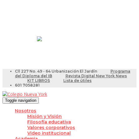
Resultados Pruebas Saber
Videotutoriales para Docentes
Cll 227 No. 49 - 64 Urbanización El Jardín
Programa
del Diploma del IB
Revista Digital New York News
KIT LIBROS
Lista de útiles
601 7058281
Toggle navigation
Nosotros
Misión y Visión
Filosofía educativa
Valores corporativos
Video institucional
Academia