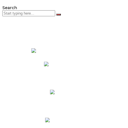
Search
PADRES DE FAMILIA
Padres CNY Online
Circulares a Padres
Cronograma