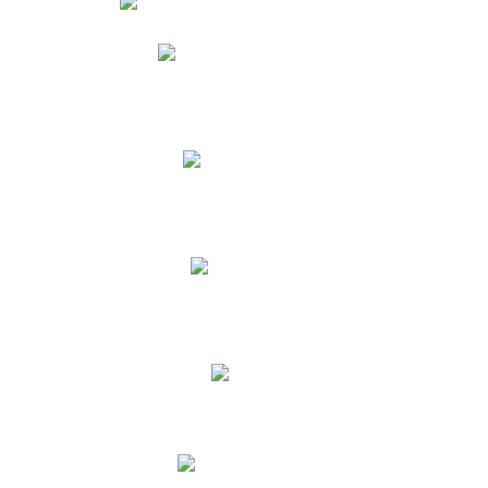
Phidias
Correo para Docentes
Biblioteca CNY
Cronograma
INEWS