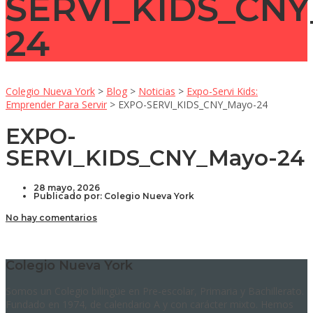
SERVI_KIDS_CNY
24
Colegio Nueva York
>
Blog
>
Noticias
>
Expo-Servi Kids:
Emprender Para Servir
>
EXPO-SERVI_KIDS_CNY_Mayo-24
EXPO-
SERVI_KIDS_CNY_Mayo-24
28 mayo, 2026
Publicado por:
Colegio Nueva York
No hay comentarios
Colegio Nueva York
Somos un Colegio bilingüe en Pre-escolar, Primaria y Bachillerato.
Fundado en 1974, de calendario A y con carácter mixto. Hemos