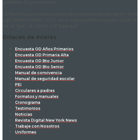
graduado 41 promociones.
La filosofía que orienta nuestra labor está enmarcada dentro de la
sigla RAAAASFADIAT-CIPE, en la cual resumimos nuestra razón de
ser: el “qué”, el “cómo” y el “para qué”.
Enlaces de interés
Encuesta OD Años Primarios
Encuesta OD Primaria Alta
Encuesta OD Bto Junior
Encuesta OD Bto Senior
Manual de convivencia
Manual de seguridad escolar
PEI
Circulares a padres
Formatos y manuales
Cronograma
Testimonios
Noticias
Revista Digital New York News
Trabaje con Nosotros
Uniformes