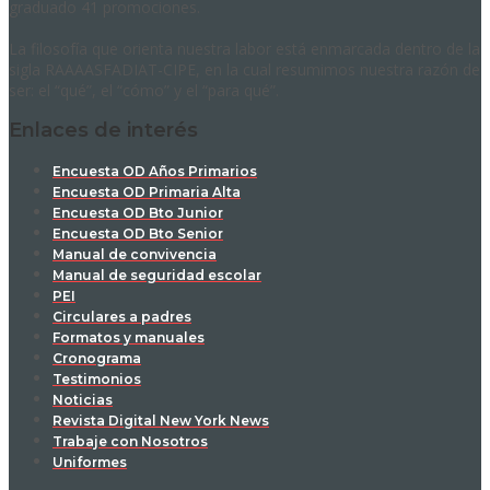
graduado 41 promociones.
La filosofía que orienta nuestra labor está enmarcada dentro de la
sigla RAAAASFADIAT-CIPE, en la cual resumimos nuestra razón de
ser: el “qué”, el “cómo” y el “para qué”.
Enlaces de interés
Encuesta OD Años Primarios
Encuesta OD Primaria Alta
Encuesta OD Bto Junior
Encuesta OD Bto Senior
Manual de convivencia
Manual de seguridad escolar
PEI
Circulares a padres
Formatos y manuales
Cronograma
Testimonios
Noticias
Revista Digital New York News
Trabaje con Nosotros
Uniformes