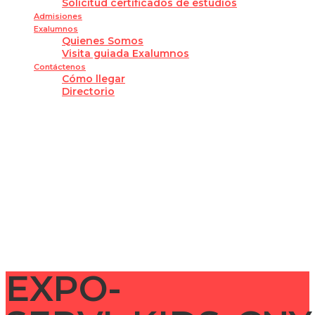
Solicitud certificados de estudios
Admisiones
Exalumnos
Quienes Somos
Visita guiada Exalumnos
Contáctenos
Cómo llegar
Directorio
¿Tienes alguna pregunta?
Enviar la consulta
Mensaje enviado
Cerrar
EXPO-