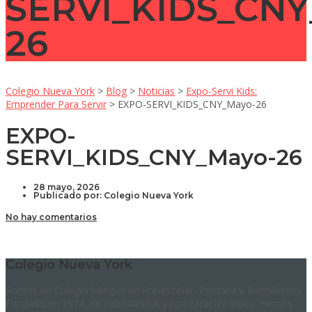
SERVI_KIDS_CNY
26
Colegio Nueva York
>
Blog
>
Noticias
>
Expo-Servi Kids:
Emprender Para Servir
>
EXPO-SERVI_KIDS_CNY_Mayo-26
EXPO-
SERVI_KIDS_CNY_Mayo-26
28 mayo, 2026
Publicado por:
Colegio Nueva York
No hay comentarios
Colegio Nueva York
Somos un Colegio bilingüe en Pre-escolar, Primaria y Bachillerato.
Fundado en 1974, de calendario A y con carácter mixto. Hemos