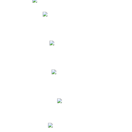
Phidias
Correo para Docentes
Biblioteca CNY
Cronograma
INEWS