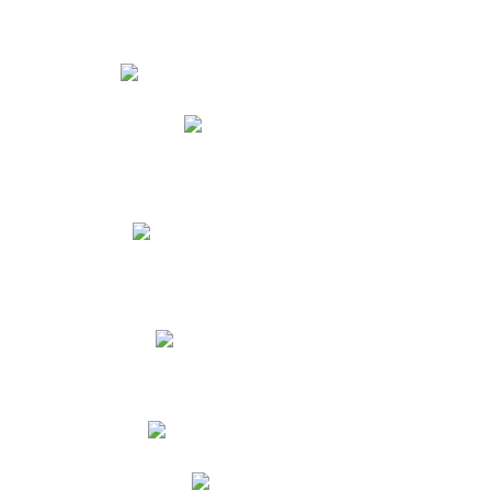
Estudiantes
Phidias
Biblioteca CNY
Cronograma de evaluaciones
Manual de Convivencia
Resultados Pruebas Saber