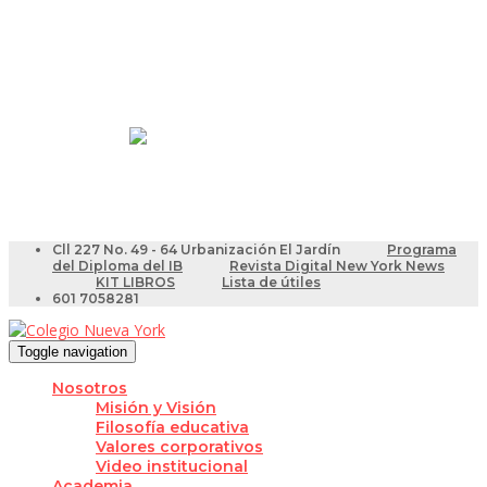
Resultados Pruebas Saber
Videotutoriales para Docentes
Cll 227 No. 49 - 64 Urbanización El Jardín
Programa
del Diploma del IB
Revista Digital New York News
KIT LIBROS
Lista de útiles
601 7058281
Toggle navigation
Nosotros
Misión y Visión
Filosofía educativa
Valores corporativos
Video institucional
Academia