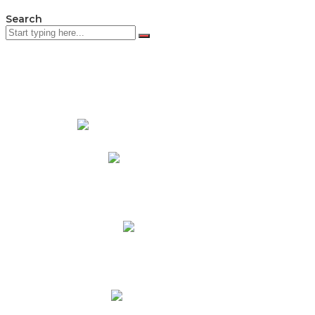
Search
PADRES DE FAMILIA
Padres CNY Online
Circulares a Padres
Cronograma