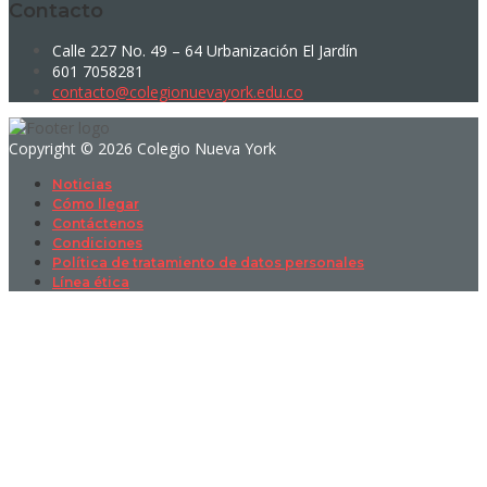
Contacto
Calle 227 No. 49 – 64 Urbanización El Jardín
601 7058281
contacto@colegionuevayork.edu.co
Copyright © 2026 Colegio Nueva York
Noticias
Cómo llegar
Contáctenos
Condiciones
Política de tratamiento de datos personales
Línea ética
Sign In
La contraseña debe tener un mínimo
de 8 caracteres de números y letras, y contener al menos 1 letra
mayúscula