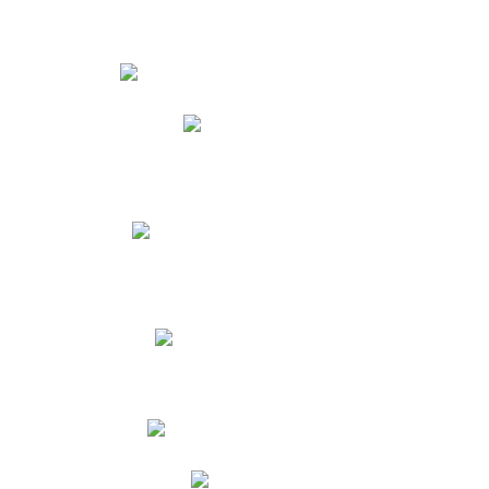
Estudiantes
Phidias
Biblioteca CNY
Cronograma de evaluaciones
Manual de Convivencia
Resultados Pruebas Saber