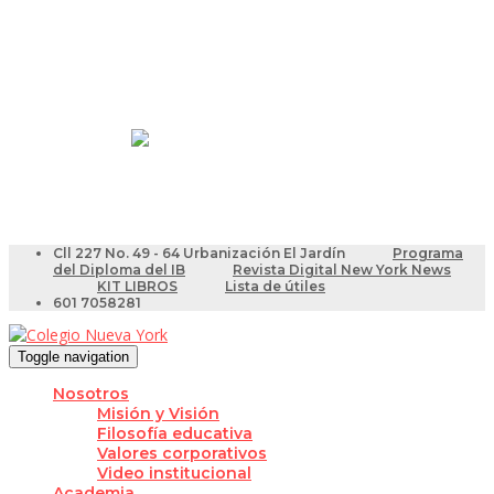
Resultados Pruebas Saber
Videotutoriales para Docentes
Cll 227 No. 49 - 64 Urbanización El Jardín
Programa
del Diploma del IB
Revista Digital New York News
KIT LIBROS
Lista de útiles
601 7058281
Toggle navigation
Nosotros
Misión y Visión
Filosofía educativa
Valores corporativos
Video institucional
Academia