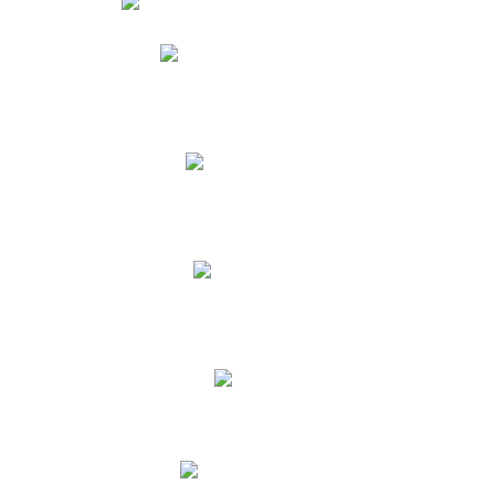
Phidias
Correo para Docentes
Biblioteca CNY
Cronograma
INEWS