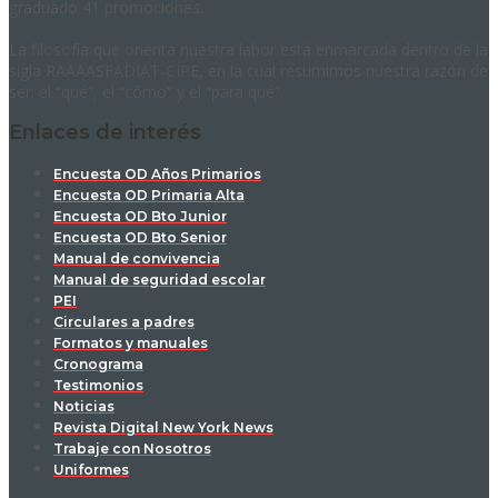
graduado 41 promociones.
La filosofía que orienta nuestra labor está enmarcada dentro de la
sigla RAAAASFADIAT-CIPE, en la cual resumimos nuestra razón de
ser: el “qué”, el “cómo” y el “para qué”.
Enlaces de interés
Encuesta OD Años Primarios
Encuesta OD Primaria Alta
Encuesta OD Bto Junior
Encuesta OD Bto Senior
Manual de convivencia
Manual de seguridad escolar
PEI
Circulares a padres
Formatos y manuales
Cronograma
Testimonios
Noticias
Revista Digital New York News
Trabaje con Nosotros
Uniformes