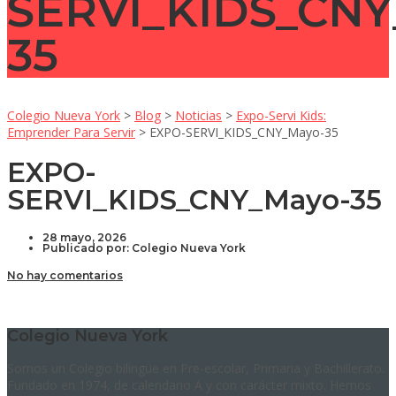
SERVI_KIDS_CNY
35
Colegio Nueva York
>
Blog
>
Noticias
>
Expo-Servi Kids:
Emprender Para Servir
>
EXPO-SERVI_KIDS_CNY_Mayo-35
EXPO-
SERVI_KIDS_CNY_Mayo-35
28 mayo, 2026
Publicado por:
Colegio Nueva York
No hay comentarios
Colegio Nueva York
Somos un Colegio bilingüe en Pre-escolar, Primaria y Bachillerato.
Fundado en 1974, de calendario A y con carácter mixto. Hemos