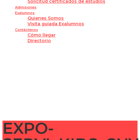
Solicitud certificados de estudios
Admisiones
Exalumnos
Quienes Somos
Visita guiada Exalumnos
Contáctenos
Cómo llegar
Directorio
¿Tienes alguna pregunta?
Enviar la consulta
Mensaje enviado
Cerrar
EXPO-