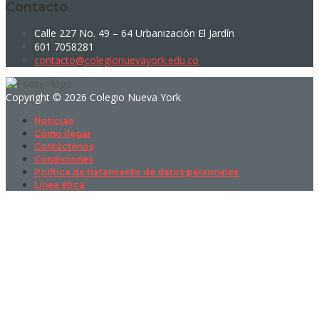
Contacto
Calle 227 No. 49 – 64 Urbanización El Jardín
601 7058281
contacto@colegionuevayork.edu.co
Copyright © 2026 Colegio Nueva York
Noticias
Cómo llegar
Contáctenos
Condiciones
Política de tratamiento de datos personales
Línea ética
Sign In
La contraseña debe tener un mínimo
de 8 caracteres de números y letras, y contener al menos 1 letra
mayúscula