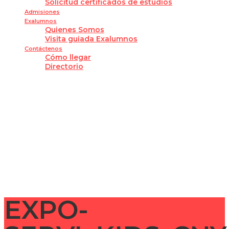
Solicitud certificados de estudios
Admisiones
Exalumnos
Quienes Somos
Visita guiada Exalumnos
Contáctenos
Cómo llegar
Directorio
¿Tienes alguna pregunta?
Enviar la consulta
Mensaje enviado
Cerrar
EXPO-