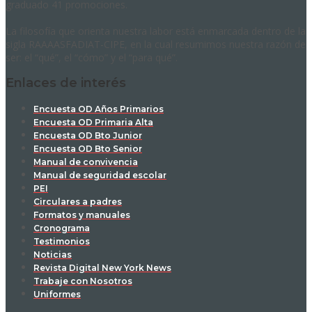
graduado 41 promociones.
La filosofía que orienta nuestra labor está enmarcada dentro de la
sigla RAAAASFADIAT-CIPE, en la cual resumimos nuestra razón de
ser: el “qué”, el “cómo” y el “para qué”.
Enlaces de interés
Encuesta OD Años Primarios
Encuesta OD Primaria Alta
Encuesta OD Bto Junior
Encuesta OD Bto Senior
Manual de convivencia
Manual de seguridad escolar
PEI
Circulares a padres
Formatos y manuales
Cronograma
Testimonios
Noticias
Revista Digital New York News
Trabaje con Nosotros
Uniformes