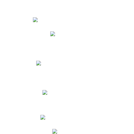
Estudiantes
Phidias
Biblioteca CNY
Cronograma de evaluaciones
Manual de Convivencia
Resultados Pruebas Saber