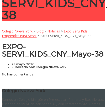
SERVI_KIDS_CNY
38
Colegio Nueva York
>
Blog
>
Noticias
>
Expo-Servi Kids:
Emprender Para Servir
>
EXPO-SERVI_KIDS_CNY_Mayo-38
EXPO-
SERVI_KIDS_CNY_Mayo-38
28 mayo, 2026
Publicado por:
Colegio Nueva York
No hay comentarios
Colegio Nueva York
Somos un Colegio bilingüe en Pre-escolar, Primaria y Bachillerato.
Fundado en 1974, de calendario A y con carácter mixto. Hemos