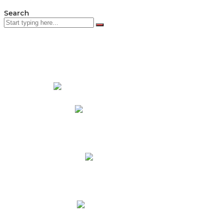
Search
PADRES DE FAMILIA
Padres CNY Online
Circulares a Padres
Cronograma