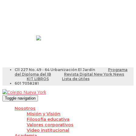
Resultados Pruebas Saber
Videotutoriales para Docentes
Cll 227 No. 49 - 64 Urbanización El Jardín
Programa
del Diploma del IB
Revista Digital New York News
KIT LIBROS
Lista de útiles
601 7058281
Toggle navigation
Nosotros
Misión y Visión
Filosofía educativa
Valores corporativos
Video institucional
Academia