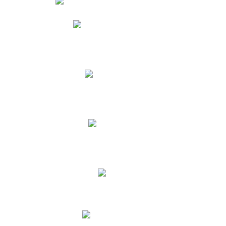
Phidias
Correo para Docentes
Biblioteca CNY
Cronograma
INEWS