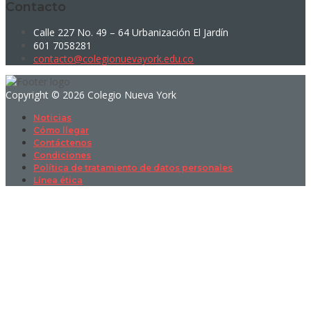
Contacto
Calle 227 No. 49 – 64 Urbanización El Jardín
601 7058281
contacto@colegionuevayork.edu.co
Copyright © 2026 Colegio Nueva York
Noticias
Cómo llegar
Contáctenos
Condiciones
Política de tratamiento de datos personales
Línea ética
Sign In
La contraseña debe tener un mínimo
de 8 caracteres de números y letras, y contener al menos 1 letra
mayúscula