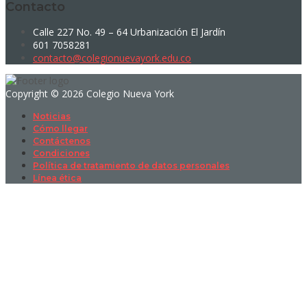
Contacto
Calle 227 No. 49 – 64 Urbanización El Jardín
601 7058281
contacto@colegionuevayork.edu.co
Copyright © 2026 Colegio Nueva York
Noticias
Cómo llegar
Contáctenos
Condiciones
Política de tratamiento de datos personales
Línea ética
Sign In
La contraseña debe tener un mínimo
de 8 caracteres de números y letras, y contener al menos 1 letra
mayúscula