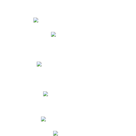
Estudiantes
Phidias
Biblioteca CNY
Cronograma de evaluaciones
Manual de Convivencia
Resultados Pruebas Saber