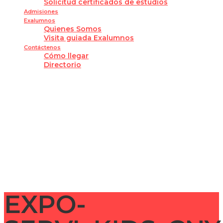
Solicitud certificados de estudios
Admisiones
Exalumnos
Quienes Somos
Visita guiada Exalumnos
Contáctenos
Cómo llegar
Directorio
¿Tienes alguna pregunta?
Enviar la consulta
Mensaje enviado
Cerrar
EXPO-