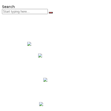
Search
PADRES DE FAMILIA
Padres CNY Online
Circulares a Padres
Cronograma