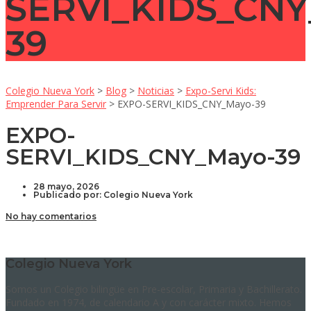
SERVI_KIDS_CNY
39
Colegio Nueva York
>
Blog
>
Noticias
>
Expo-Servi Kids:
Emprender Para Servir
>
EXPO-SERVI_KIDS_CNY_Mayo-39
EXPO-
SERVI_KIDS_CNY_Mayo-39
28 mayo, 2026
Publicado por:
Colegio Nueva York
No hay comentarios
Colegio Nueva York
Somos un Colegio bilingüe en Pre-escolar, Primaria y Bachillerato.
Fundado en 1974, de calendario A y con carácter mixto. Hemos