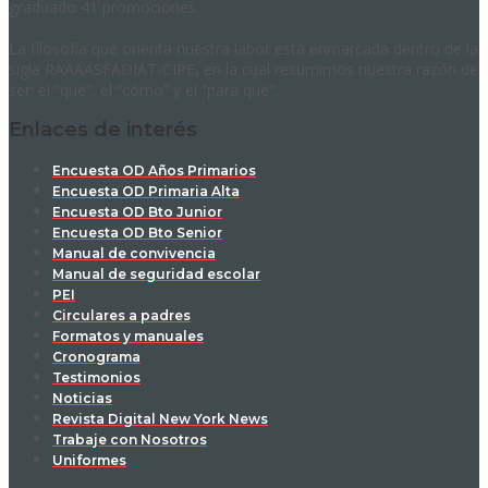
graduado 41 promociones.
La filosofía que orienta nuestra labor está enmarcada dentro de la
sigla RAAAASFADIAT-CIPE, en la cual resumimos nuestra razón de
ser: el “qué”, el “cómo” y el “para qué”.
Enlaces de interés
Encuesta OD Años Primarios
Encuesta OD Primaria Alta
Encuesta OD Bto Junior
Encuesta OD Bto Senior
Manual de convivencia
Manual de seguridad escolar
PEI
Circulares a padres
Formatos y manuales
Cronograma
Testimonios
Noticias
Revista Digital New York News
Trabaje con Nosotros
Uniformes