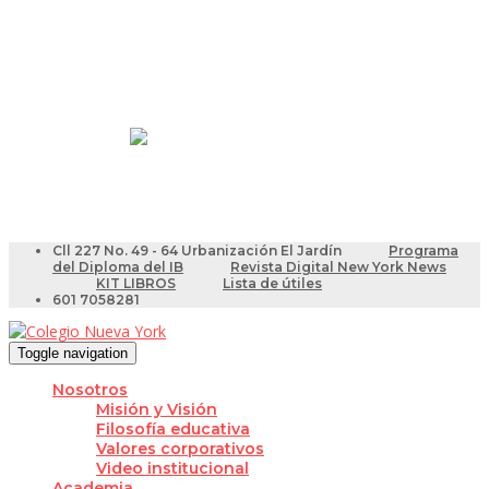
Resultados Pruebas Saber
Videotutoriales para Docentes
Cll 227 No. 49 - 64 Urbanización El Jardín
Programa
del Diploma del IB
Revista Digital New York News
KIT LIBROS
Lista de útiles
601 7058281
Toggle navigation
Nosotros
Misión y Visión
Filosofía educativa
Valores corporativos
Video institucional
Academia