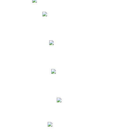
Phidias
Correo para Docentes
Biblioteca CNY
Cronograma
INEWS