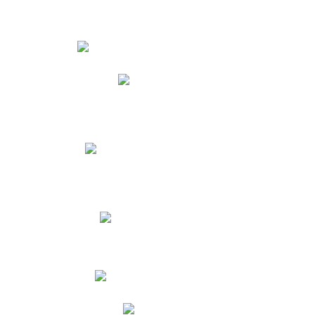
Estudiantes
Phidias
Biblioteca CNY
Cronograma de evaluaciones
Manual de Convivencia
Resultados Pruebas Saber