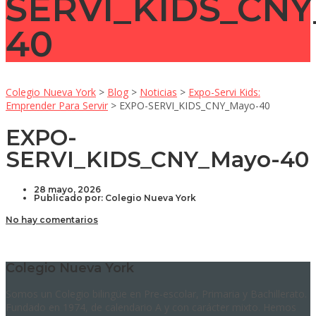
SERVI_KIDS_CNY
40
Colegio Nueva York
>
Blog
>
Noticias
>
Expo-Servi Kids:
Emprender Para Servir
>
EXPO-SERVI_KIDS_CNY_Mayo-40
EXPO-
SERVI_KIDS_CNY_Mayo-40
28 mayo, 2026
Publicado por:
Colegio Nueva York
No hay comentarios
Colegio Nueva York
Somos un Colegio bilingüe en Pre-escolar, Primaria y Bachillerato.
Fundado en 1974, de calendario A y con carácter mixto. Hemos