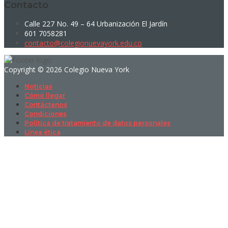
Contacto
Calle 227 No. 49 – 64 Urbanización El Jardín
601 7058281
contacto@colegionuevayork.edu.co
Copyright © 2026 Colegio Nueva York
Noticias
Cómo llegar
Contáctenos
Condiciones
Política de tratamiento de datos personales
Línea ética
Sign In
La contraseña debe tener un mínimo
de 8 caracteres de números y letras, y contener al menos 1 letra
mayúscula