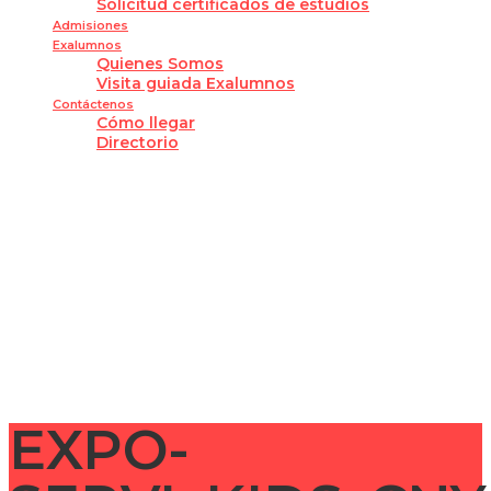
Solicitud certificados de estudios
Admisiones
Exalumnos
Quienes Somos
Visita guiada Exalumnos
Contáctenos
Cómo llegar
Directorio
¿Tienes alguna pregunta?
Enviar la consulta
Mensaje enviado
Cerrar
EXPO-