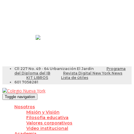
Resultados Pruebas Saber
Videotutoriales para Docentes
Cll 227 No. 49 - 64 Urbanización El Jardín
Programa
del Diploma del IB
Revista Digital New York News
KIT LIBROS
Lista de útiles
601 7058281
Toggle navigation
Nosotros
Misión y Visión
Filosofía educativa
Valores corporativos
Video institucional
Academia