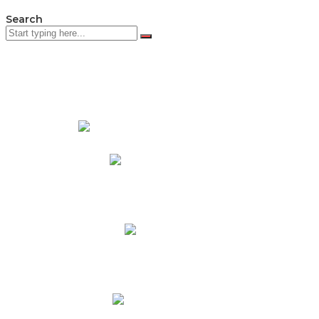
Search
PADRES DE FAMILIA
Padres CNY Online
Circulares a Padres
Cronograma