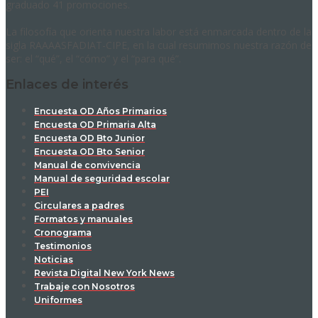
graduado 41 promociones.
La filosofía que orienta nuestra labor está enmarcada dentro de la
sigla RAAAASFADIAT-CIPE, en la cual resumimos nuestra razón de
ser: el “qué”, el “cómo” y el “para qué”.
Enlaces de interés
Encuesta OD Años Primarios
Encuesta OD Primaria Alta
Encuesta OD Bto Junior
Encuesta OD Bto Senior
Manual de convivencia
Manual de seguridad escolar
PEI
Circulares a padres
Formatos y manuales
Cronograma
Testimonios
Noticias
Revista Digital New York News
Trabaje con Nosotros
Uniformes