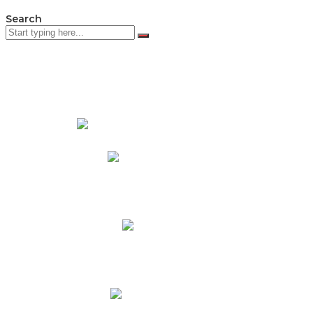
Search
PADRES DE FAMILIA
Padres CNY Online
Circulares a Padres
Cronograma