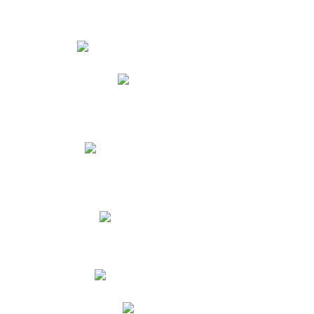
Estudiantes
Phidias
Biblioteca CNY
Cronograma de evaluaciones
Manual de Convivencia
Resultados Pruebas Saber