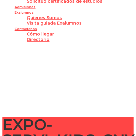
Solicitud certificados de estudios
Admisiones
Exalumnos
Quienes Somos
Visita guiada Exalumnos
Contáctenos
Cómo llegar
Directorio
¿Tienes alguna pregunta?
Enviar la consulta
Mensaje enviado
Cerrar
EXPO-