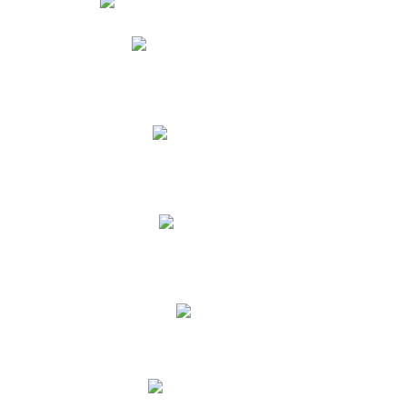
Phidias
Correo para Docentes
Biblioteca CNY
Cronograma
INEWS