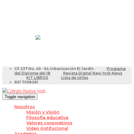
Resultados Pruebas Saber
Videotutoriales para Docentes
Cll 227 No. 49 - 64 Urbanización El Jardín
Programa
del Diploma del IB
Revista Digital New York News
KIT LIBROS
Lista de útiles
601 7058281
Toggle navigation
Nosotros
Misión y Visión
Filosofía educativa
Valores corporativos
Video institucional
Academia