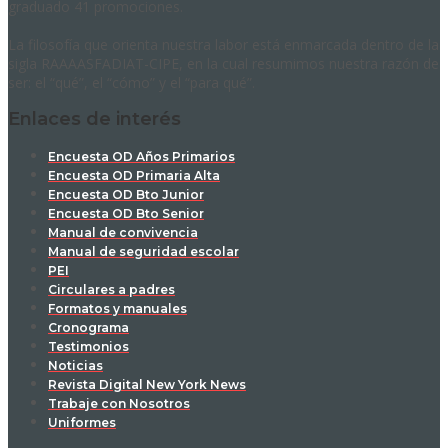
graduado 41 promociones.
La filosofía que orienta nuestra labor está enmarcada dentro de la
sigla RAAAASFADIAT-CIPE, en la cual resumimos nuestra razón de
ser: el “qué”, el “cómo” y el “para qué”.
Enlaces de interés
Encuesta OD Años Primarios
Encuesta OD Primaria Alta
Encuesta OD Bto Junior
Encuesta OD Bto Senior
Manual de convivencia
Manual de seguridad escolar
PEI
Circulares a padres
Formatos y manuales
Cronograma
Testimonios
Noticias
Revista Digital New York News
Trabaje con Nosotros
Uniformes