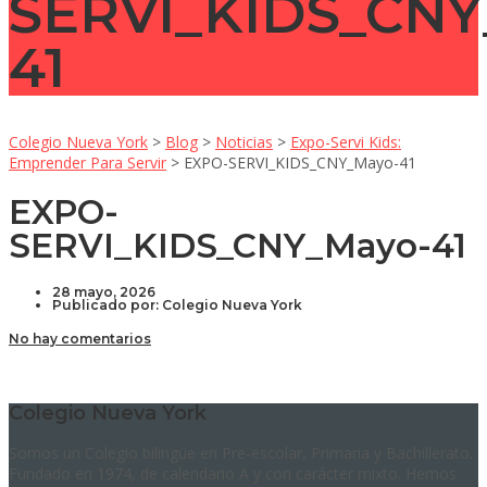
SERVI_KIDS_CNY
41
Colegio Nueva York
>
Blog
>
Noticias
>
Expo-Servi Kids:
Emprender Para Servir
>
EXPO-SERVI_KIDS_CNY_Mayo-41
EXPO-
SERVI_KIDS_CNY_Mayo-41
28 mayo, 2026
Publicado por:
Colegio Nueva York
No hay comentarios
Colegio Nueva York
Somos un Colegio bilingüe en Pre-escolar, Primaria y Bachillerato.
Fundado en 1974, de calendario A y con carácter mixto. Hemos