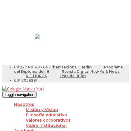
Resultados Pruebas Saber
Videotutoriales para Docentes
Cll 227 No. 49 - 64 Urbanización El Jardín
Programa
del Diploma del IB
Revista Digital New York News
KIT LIBROS
Lista de útiles
601 7058281
Toggle navigation
Nosotros
Misión y Visión
Filosofía educativa
Valores corporativos
Video institucional
Academia