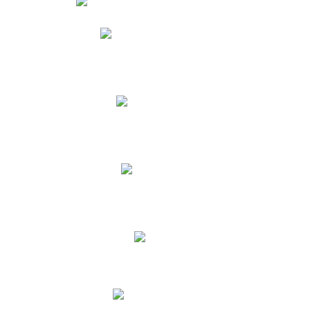
Phidias
Correo para Docentes
Biblioteca CNY
Cronograma
INEWS