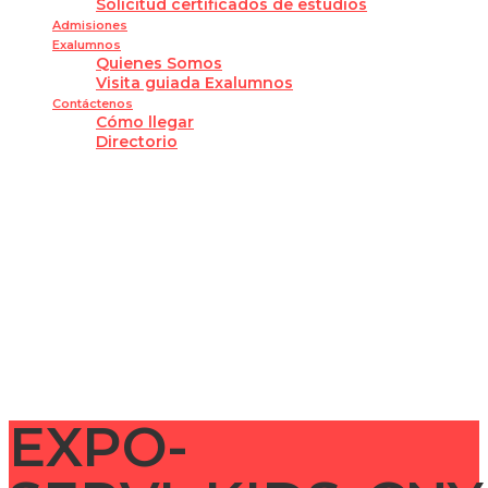
Solicitud certificados de estudios
Admisiones
Exalumnos
Quienes Somos
Visita guiada Exalumnos
Contáctenos
Cómo llegar
Directorio
¿Tienes alguna pregunta?
Enviar la consulta
Mensaje enviado
Cerrar
EXPO-