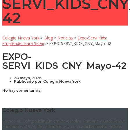
SERVI_KIDS_CNY
42
Colegio Nueva York
>
Blog
>
Noticias
>
Expo-Servi Kids:
Emprender Para Servir
>
EXPO-SERVI_KIDS_CNY_Mayo-42
EXPO-
SERVI_KIDS_CNY_Mayo-42
28 mayo, 2026
Publicado por:
Colegio Nueva York
No hay comentarios
Colegio Nueva York
Somos un Colegio bilingüe en Pre-escolar, Primaria y Bachillerato.
Fundado en 1974, de calendario A y con carácter mixto. Hemos