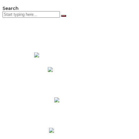
Search
PADRES DE FAMILIA
Padres CNY Online
Circulares a Padres
Cronograma