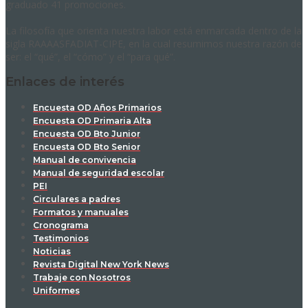
graduado 41 promociones.
La filosofía que orienta nuestra labor está enmarcada dentro de la
sigla RAAAASFADIAT-CIPE, en la cual resumimos nuestra razón de
ser: el “qué”, el “cómo” y el “para qué”.
Enlaces de interés
Encuesta OD Años Primarios
Encuesta OD Primaria Alta
Encuesta OD Bto Junior
Encuesta OD Bto Senior
Manual de convivencia
Manual de seguridad escolar
PEI
Circulares a padres
Formatos y manuales
Cronograma
Testimonios
Noticias
Revista Digital New York News
Trabaje con Nosotros
Uniformes