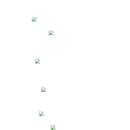
Estudiantes
Phidias
Biblioteca CNY
Cronograma de evaluaciones
Manual de Convivencia
Resultados Pruebas Saber