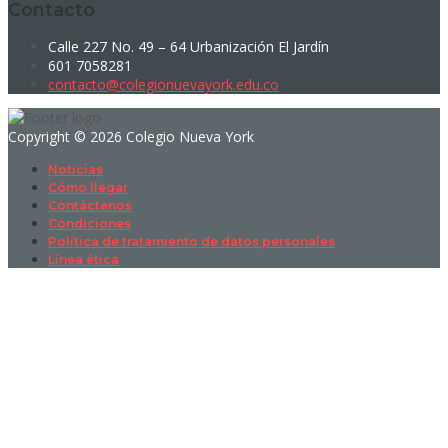
Contacto
Calle 227 No. 49 – 64 Urbanización El Jardín
601 7058281
contacto@colegionuevayork.edu.co
Copyright © 2026 Colegio Nueva York
Noticias
Cómo llegar
Contáctenos
Condiciones
Política de tratamiento de datos personales
Línea ética
Sign In
La contraseña debe tener un mínimo
de 8 caracteres de números y letras, y contener al menos 1 letra
mayúscula