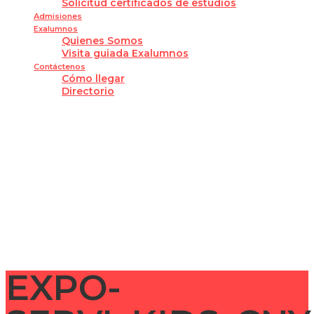
Solicitud certificados de estudios
Admisiones
Exalumnos
Quienes Somos
Visita guiada Exalumnos
Contáctenos
Cómo llegar
Directorio
¿Tienes alguna pregunta?
Enviar la consulta
Mensaje enviado
Cerrar
EXPO-