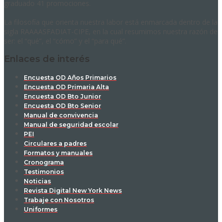
graduado 41 promociones.
La filosofía que orienta nuestra labor está enmarcada dentro de la
sigla RAAAASFADIAT-CIPE, en la cual resumimos nuestra razón de
ser: el “qué”, el “cómo” y el “para qué”.
Enlaces de interés
Encuesta OD Años Primarios
Encuesta OD Primaria Alta
Encuesta OD Bto Junior
Encuesta OD Bto Senior
Manual de convivencia
Manual de seguridad escolar
PEI
Circulares a padres
Formatos y manuales
Cronograma
Testimonios
Noticias
Revista Digital New York News
Trabaje con Nosotros
Uniformes