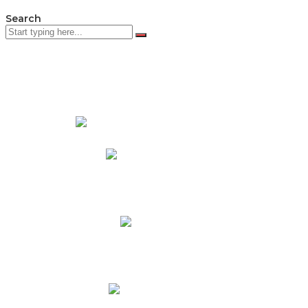
Search
PADRES DE FAMILIA
Padres CNY Online
Circulares a Padres
Cronograma