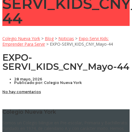
SERVI_KIDS_CNY
44
Colegio Nueva York
>
Blog
>
Noticias
>
Expo-Servi Kids:
Emprender Para Servir
>
EXPO-SERVI_KIDS_CNY_Mayo-44
EXPO-
SERVI_KIDS_CNY_Mayo-44
28 mayo, 2026
Publicado por:
Colegio Nueva York
No hay comentarios
Colegio Nueva York
Somos un Colegio bilingüe en Pre-escolar, Primaria y Bachillerato.
Fundado en 1974, de calendario A y con carácter mixto. Hemos