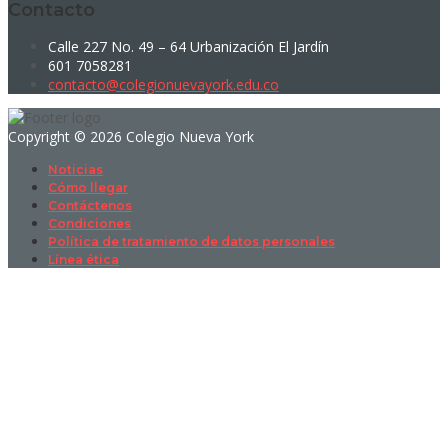
Contacto
Calle 227 No. 49 – 64 Urbanización El Jardín
601 7058281
contacto@colegionuevayork.edu.co
Copyright © 2026 Colegio Nueva York
Noticias
Cómo llegar
Contáctenos
Condiciones
Política de tratamiento de datos personales
Línea ética
Sign In
La contraseña debe tener un mínimo
de 8 caracteres de números y letras, y contener al menos 1 letra
mayúscula