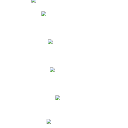
Phidias
Correo para Docentes
Biblioteca CNY
Cronograma
INEWS