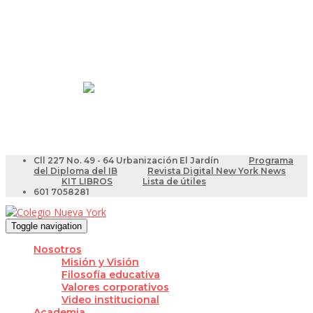
Resultados Pruebas Saber
Videotutoriales para Docentes
Cll 227 No. 49 - 64 Urbanización El Jardín
Programa
del Diploma del IB
Revista Digital New York News
KIT LIBROS
Lista de útiles
601 7058281
Toggle navigation
Nosotros
Misión y Visión
Filosofía educativa
Valores corporativos
Video institucional
Academia