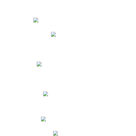
Estudiantes
Phidias
Biblioteca CNY
Cronograma de evaluaciones
Manual de Convivencia
Resultados Pruebas Saber