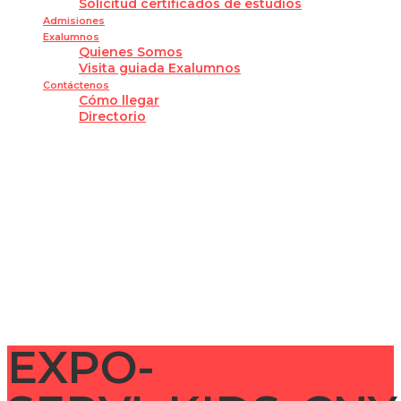
Solicitud certificados de estudios
Admisiones
Exalumnos
Quienes Somos
Visita guiada Exalumnos
Contáctenos
Cómo llegar
Directorio
¿Tienes alguna pregunta?
Enviar la consulta
Mensaje enviado
Cerrar
EXPO-