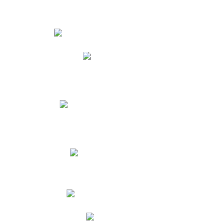
Estudiantes
Phidias
Biblioteca CNY
Cronograma de evaluaciones
Manual de Convivencia
Resultados Pruebas Saber