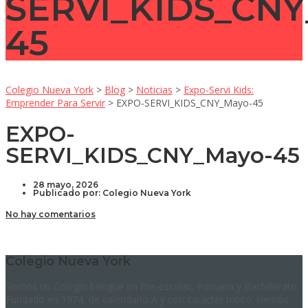
SERVI_KIDS_CNY
45
Colegio Nueva York
>
Blog
>
Noticias
>
Expo-Servi Kids:
Emprender Para Servir
>
EXPO-SERVI_KIDS_CNY_Mayo-45
EXPO-
SERVI_KIDS_CNY_Mayo-45
28 mayo, 2026
Publicado por:
Colegio Nueva York
No hay comentarios
Colegio Nueva York
Somos un Colegio bilingüe en Pre-escolar, Primaria y Bachillerato.
Fundado en 1974, de calendario A y con carácter mixto. Hemos