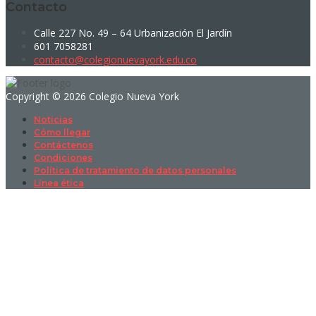
Contacto
Calle 227 No. 49 – 64 Urbanización El Jardín
601 7058281
contacto@colegionuevayork.edu.co
Copyright © 2026 Colegio Nueva York
Noticias
Cómo llegar
Contáctenos
Condiciones
Política de tratamiento de datos personales
Línea ética
Sign In
La contraseña debe tener un mínimo
de 8 caracteres de números y letras, y contener al menos 1 letra
mayúscula