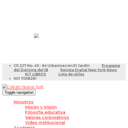
Resultados Pruebas Saber
Videotutoriales para Docentes
Cll 227 No. 49 - 64 Urbanización El Jardín
Programa
del Diploma del IB
Revista Digital New York News
KIT LIBROS
Lista de útiles
601 7058281
Toggle navigation
Nosotros
Misión y Visión
Filosofía educativa
Valores corporativos
Video institucional
Academia