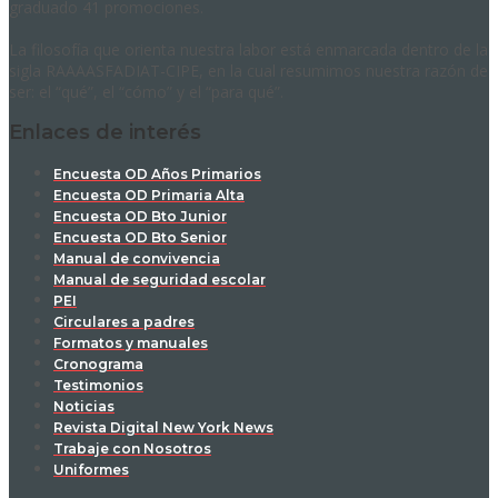
graduado 41 promociones.
La filosofía que orienta nuestra labor está enmarcada dentro de la
sigla RAAAASFADIAT-CIPE, en la cual resumimos nuestra razón de
ser: el “qué”, el “cómo” y el “para qué”.
Enlaces de interés
Encuesta OD Años Primarios
Encuesta OD Primaria Alta
Encuesta OD Bto Junior
Encuesta OD Bto Senior
Manual de convivencia
Manual de seguridad escolar
PEI
Circulares a padres
Formatos y manuales
Cronograma
Testimonios
Noticias
Revista Digital New York News
Trabaje con Nosotros
Uniformes