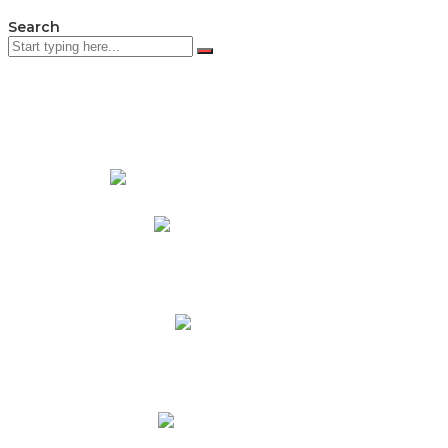
Search
PADRES DE FAMILIA
Padres CNY Online
Circulares a Padres
Cronograma