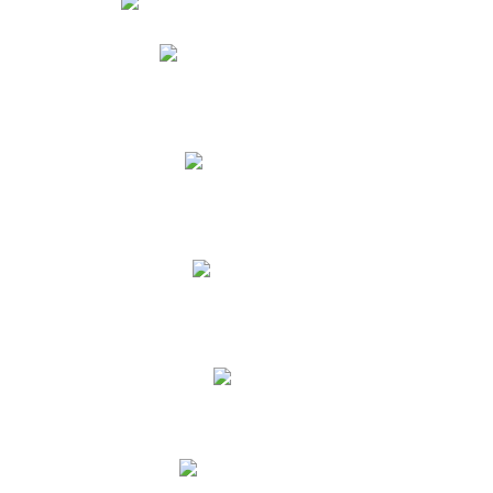
Phidias
Correo para Docentes
Biblioteca CNY
Cronograma
INEWS