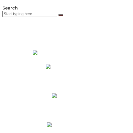
Search
PADRES DE FAMILIA
Padres CNY Online
Circulares a Padres
Cronograma