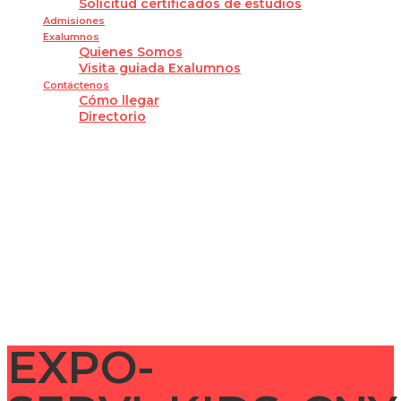
Solicitud certificados de estudios
Admisiones
Exalumnos
Quienes Somos
Visita guiada Exalumnos
Contáctenos
Cómo llegar
Directorio
¿Tienes alguna pregunta?
Enviar la consulta
Mensaje enviado
Cerrar
EXPO-