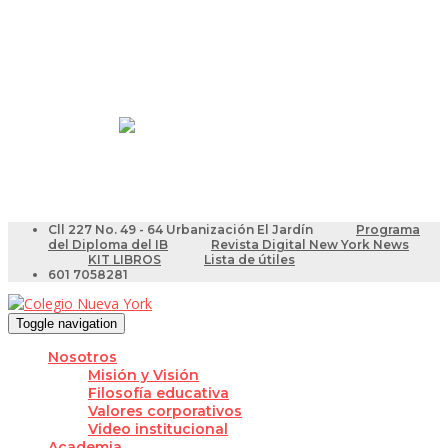
Resultados Pruebas Saber
Videotutoriales para Docentes
Cll 227 No. 49 - 64 Urbanización El Jardín
Programa
del Diploma del IB
Revista Digital New York News
KIT LIBROS
Lista de útiles
601 7058281
Toggle navigation
Nosotros
Misión y Visión
Filosofía educativa
Valores corporativos
Video institucional
Academia