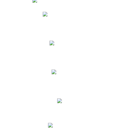
Phidias
Correo para Docentes
Biblioteca CNY
Cronograma
INEWS