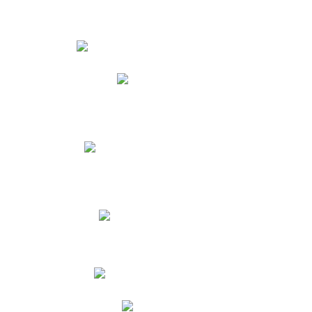
Estudiantes
Phidias
Biblioteca CNY
Cronograma de evaluaciones
Manual de Convivencia
Resultados Pruebas Saber