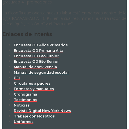
graduado 41 promociones.
La filosofía que orienta nuestra labor está enmarcada dentro de la
sigla RAAAASFADIAT-CIPE, en la cual resumimos nuestra razón de
ser: el “qué”, el “cómo” y el “para qué”.
Enlaces de interés
Encuesta OD Años Primarios
Encuesta OD Primaria Alta
Encuesta OD Bto Junior
Encuesta OD Bto Senior
Manual de convivencia
Manual de seguridad escolar
PEI
Circulares a padres
Formatos y manuales
Cronograma
Testimonios
Noticias
Revista Digital New York News
Trabaje con Nosotros
Uniformes