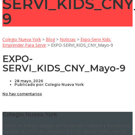
SERVI_KIDS_CNY
9
Colegio Nueva York
>
Blog
>
Noticias
>
Expo-Servi Kids:
Emprender Para Servir
>
EXPO-SERVI_KIDS_CNY_Mayo-9
EXPO-
SERVI_KIDS_CNY_Mayo-9
28 mayo, 2026
Publicado por:
Colegio Nueva York
No hay comentarios
Colegio Nueva York
Somos un Colegio bilingüe en Pre-escolar, Primaria y Bachillerato.
Fundado en 1974, de calendario A y con carácter mixto. Hemos