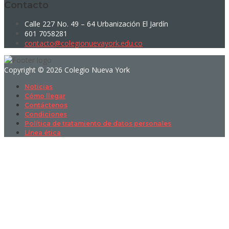
Contacto
Calle 227 No. 49 – 64 Urbanización El Jardín
601 7058281
contacto@colegionuevayork.edu.co
Copyright © 2026 Colegio Nueva York
Noticias
Cómo llegar
Contáctenos
Condiciones
Política de tratamiento de datos personales
Línea ética
Sign In
La contraseña debe tener un mínimo
de 8 caracteres de números y letras, y contener al menos 1 letra
mayúscula