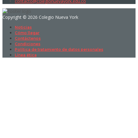
contacto@colegionuevayork.edu.co
Copyright © 2026 Colegio Nueva York
Noticias
Cómo llegar
Contáctenos
Condiciones
Política de tratamiento de datos personales
Línea ética
Sign In
La contraseña debe tener un mínimo
de 8 caracteres de números y letras, y contener al menos 1 letra
mayúscula
I want to sign up as instructor