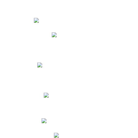
Estudiantes
Phidias
Biblioteca CNY
Cronograma de evaluaciones
Manual de Convivencia
Resultados Pruebas Saber