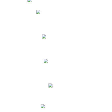
Phidias
Correo para Docentes
Biblioteca CNY
Cronograma
INEWS