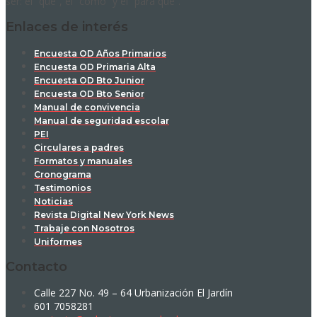
ser: el “qué”, el “cómo” y el “para qué”.
Enlaces de interés
Encuesta OD Años Primarios
Encuesta OD Primaria Alta
Encuesta OD Bto Junior
Encuesta OD Bto Senior
Manual de convivencia
Manual de seguridad escolar
PEI
Circulares a padres
Formatos y manuales
Cronograma
Testimonios
Noticias
Revista Digital New York News
Trabaje con Nosotros
Uniformes
Contacto
Calle 227 No. 49 – 64 Urbanización El Jardín
601 7058281