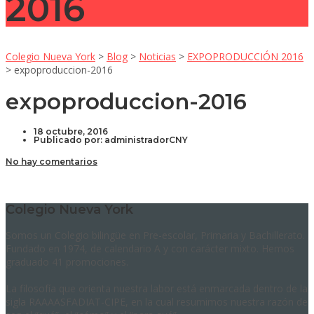
2016
Colegio Nueva York
>
Blog
>
Noticias
>
EXPOPRODUCCIÓN 2016
>
expoproduccion-2016
expoproduccion-2016
18 octubre, 2016
Publicado por:
administradorCNY
No hay comentarios
Colegio Nueva York
Somos un Colegio bilingüe en Pre-escolar, Primaria y Bachillerato.
Fundado en 1974, de calendario A y con carácter mixto. Hemos
graduado 41 promociones.
La filosofía que orienta nuestra labor está enmarcada dentro de la
sigla RAAAASFADIAT-CIPE, en la cual resumimos nuestra razón de