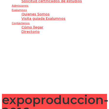
Solicitud certificados de estudios
Admisiones
Exalumnos
Quienes Somos
Visita guiada Exalumnos
Contáctenos
Cómo llegar
Directorio
¿Tienes alguna pregunta?
Enviar la consulta
Mensaje enviado
Cerrar
expoproduccion-