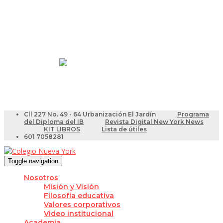
Resultados Pruebas Saber
Videotutoriales para Docentes
Cll 227 No. 49 - 64 Urbanización El Jardín
Programa
del Diploma del IB
Revista Digital New York News
KIT LIBROS
Lista de útiles
601 7058281
Toggle navigation
Nosotros
Misión y Visión
Filosofía educativa
Valores corporativos
Video institucional
Academia