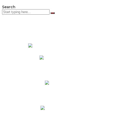
Search
PADRES DE FAMILIA
Padres CNY Online
Circulares a Padres
Cronograma