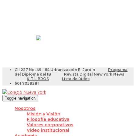
Resultados Pruebas Saber
Videotutoriales para Docentes
Cll 227 No. 49 - 64 Urbanización El Jardín
Programa
del Diploma del IB
Revista Digital New York News
KIT LIBROS
Lista de útiles
601 7058281
Toggle navigation
Nosotros
Misión y Visión
Filosofía educativa
Valores corporativos
Video institucional
Academia