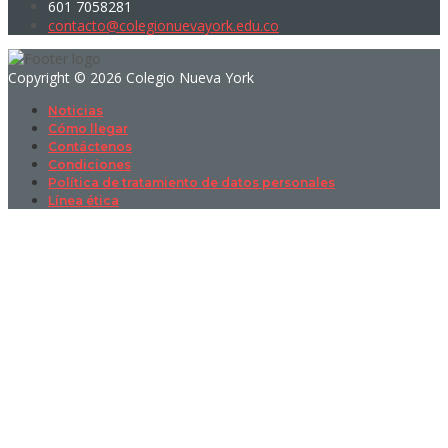
601 7058281
contacto@colegionuevayork.edu.co
Copyright © 2026 Colegio Nueva York
Noticias
Cómo llegar
Contáctenos
Condiciones
Política de tratamiento de datos personales
Línea ética
Sign In
La contraseña debe tener un mínimo
de 8 caracteres de números y letras, y contener al menos 1 letra
mayúscula
I want to sign up as instructor