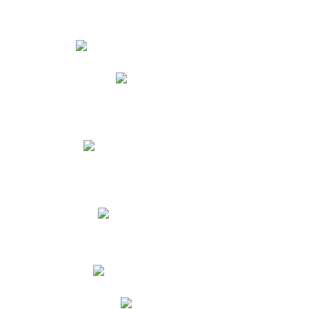
Estudiantes
Phidias
Biblioteca CNY
Cronograma de evaluaciones
Manual de Convivencia
Resultados Pruebas Saber