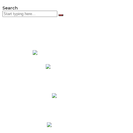
Search
PADRES DE FAMILIA
Padres CNY Online
Circulares a Padres
Cronograma