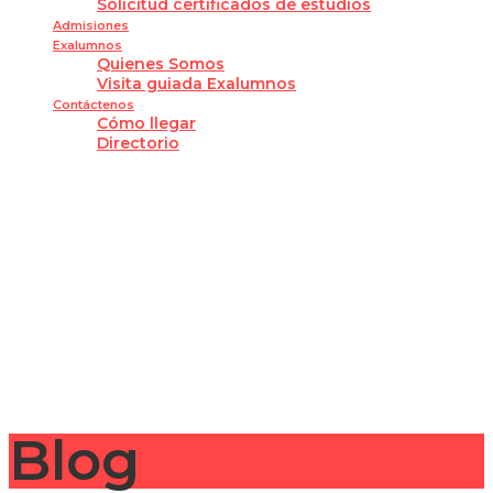
Solicitud certificados de estudios
Admisiones
Exalumnos
Quienes Somos
Visita guiada Exalumnos
Contáctenos
Cómo llegar
Directorio
¿Tienes alguna pregunta?
Enviar la consulta
Mensaje enviado
Cerrar
Blog