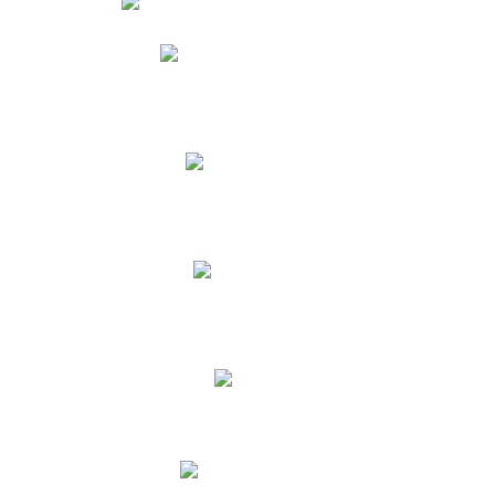
Phidias
Correo para Docentes
Biblioteca CNY
Cronograma
INEWS