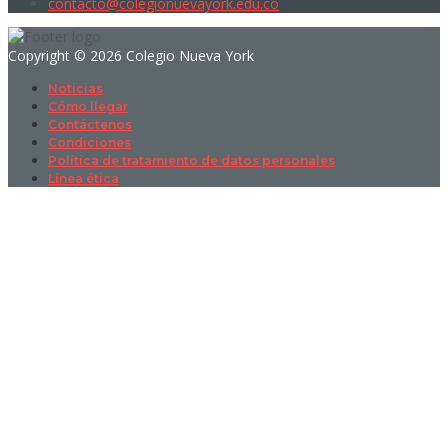
contacto@colegionuevayork.edu.co
Copyright © 2026 Colegio Nueva York
Noticias
Cómo llegar
Contáctenos
Condiciones
Política de tratamiento de datos personales
Línea ética
Sign In
La contraseña debe tener un mínimo
de 8 caracteres de números y letras, y contener al menos 1 letra
mayúscula
I want to sign up as instructor