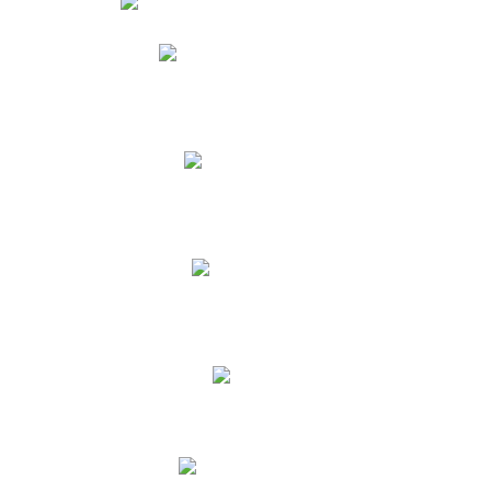
Phidias
Correo para Docentes
Biblioteca CNY
Cronograma
INEWS