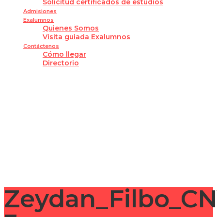
Solicitud certificados de estudios
Admisiones
Exalumnos
Quienes Somos
Visita guiada Exalumnos
Contáctenos
Cómo llegar
Directorio
¿Tienes alguna pregunta?
Enviar la consulta
Mensaje enviado
Cerrar
Zeydan_Filbo_C