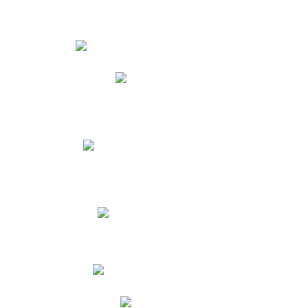
Estudiantes
Phidias
Biblioteca CNY
Cronograma de evaluaciones
Manual de Convivencia
Resultados Pruebas Saber