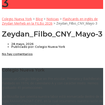
3
Colegio Nueva York
>
Blog
>
Noticias
>
Flashcards en inglés de
Zeydan Merheb en la FILBo 2026
>
Zeydan_Filbo_CNY_Mayo-3
Zeydan_Filbo_CNY_Mayo-3
28 mayo, 2026
Publicado por:
Colegio Nueva York
No hay comentarios
Colegio Nueva York
Somos un Colegio bilingüe en Pre-escolar, Primaria y Bachillerato.
Fundado en 1974, de calendario A y con carácter mixto. Hemos
graduado 41 promociones.
La filosofía que orienta nuestra labor está enmarcada dentro de la
sigla RAAAASFADIAT-CIPE, en la cual resumimos nuestra razón de