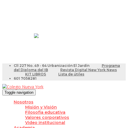
Resultados Pruebas Saber
Videotutoriales para Docentes
Cll 227 No. 49 - 64 Urbanización El Jardín
Programa
del Diploma del IB
Revista Digital New York News
KIT LIBROS
Lista de útiles
601 7058281
Toggle navigation
Nosotros
Misión y Visión
Filosofía educativa
Valores corporativos
Video institucional
Academia