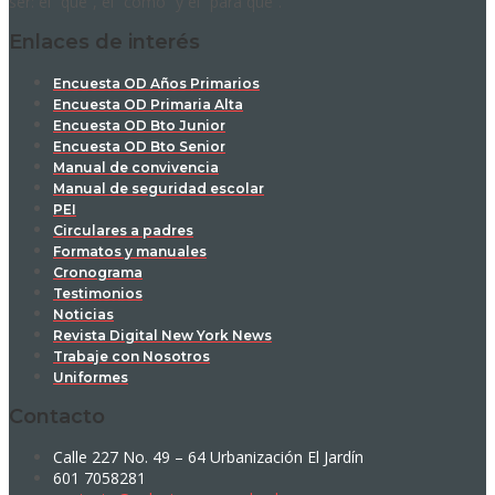
ser: el “qué”, el “cómo” y el “para qué”.
Enlaces de interés
Encuesta OD Años Primarios
Encuesta OD Primaria Alta
Encuesta OD Bto Junior
Encuesta OD Bto Senior
Manual de convivencia
Manual de seguridad escolar
PEI
Circulares a padres
Formatos y manuales
Cronograma
Testimonios
Noticias
Revista Digital New York News
Trabaje con Nosotros
Uniformes
Contacto
Calle 227 No. 49 – 64 Urbanización El Jardín
601 7058281