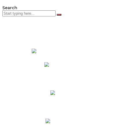
Search
PADRES DE FAMILIA
Padres CNY Online
Circulares a Padres
Cronograma