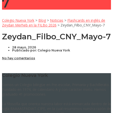
7
Colegio Nueva York
>
Blog
>
Noticias
>
Flashcards en inglés de
Zeydan Merheb en la FILBo 2026
>
Zeydan_Filbo_CNY_Mayo-7
Zeydan_Filbo_CNY_Mayo-7
28 mayo, 2026
Publicado por:
Colegio Nueva York
No hay comentarios
Colegio Nueva York
Somos un Colegio bilingüe en Pre-escolar, Primaria y Bachillerato.
Fundado en 1974, de calendario A y con carácter mixto. Hemos
graduado 41 promociones.
La filosofía que orienta nuestra labor está enmarcada dentro de la
sigla RAAAASFADIAT-CIPE, en la cual resumimos nuestra razón de