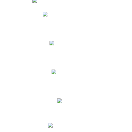
Phidias
Correo para Docentes
Biblioteca CNY
Cronograma
INEWS