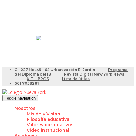
Resultados Pruebas Saber
Videotutoriales para Docentes
Cll 227 No. 49 - 64 Urbanización El Jardín
Programa
del Diploma del IB
Revista Digital New York News
KIT LIBROS
Lista de útiles
601 7058281
Toggle navigation
Nosotros
Misión y Visión
Filosofía educativa
Valores corporativos
Video institucional
Academia