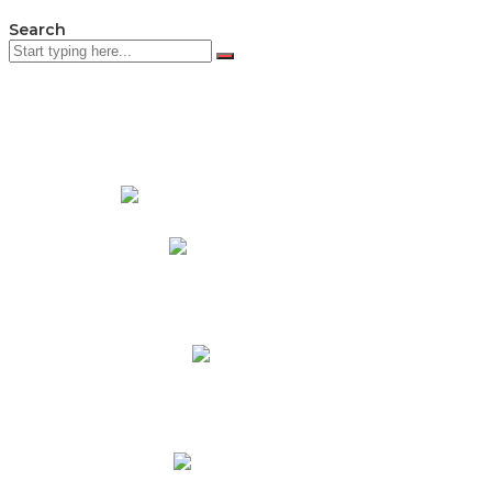
Search
PADRES DE FAMILIA
Padres CNY Online
Circulares a Padres
Cronograma