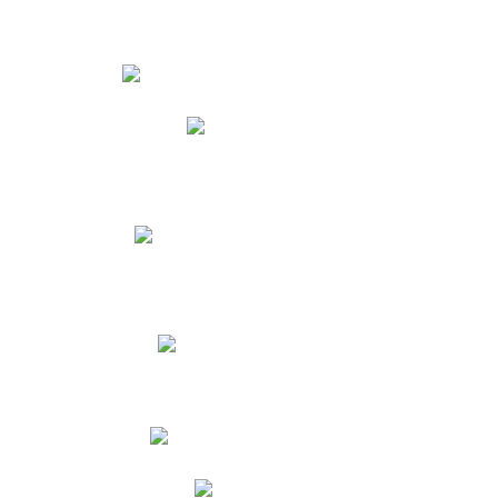
Estudiantes
Phidias
Biblioteca CNY
Cronograma de evaluaciones
Manual de Convivencia
Resultados Pruebas Saber