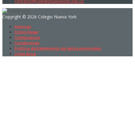
contacto@colegionuevayork.edu.co
Copyright © 2026 Colegio Nueva York
Noticias
Cómo llegar
Contáctenos
Condiciones
Política de tratamiento de datos personales
Línea ética
Sign In
La contraseña debe tener un mínimo
de 8 caracteres de números y letras, y contener al menos 1 letra
mayúscula
I want to sign up as instructor