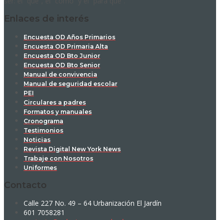
ser: el “qué”, el “cómo” y el “para qué”.
Enlaces de interés
Encuesta OD Años Primarios
Encuesta OD Primaria Alta
Encuesta OD Bto Junior
Encuesta OD Bto Senior
Manual de convivencia
Manual de seguridad escolar
PEI
Circulares a padres
Formatos y manuales
Cronograma
Testimonios
Noticias
Revista Digital New York News
Trabaje con Nosotros
Uniformes
Contacto
Calle 227 No. 49 – 64 Urbanización El Jardín
601 7058281