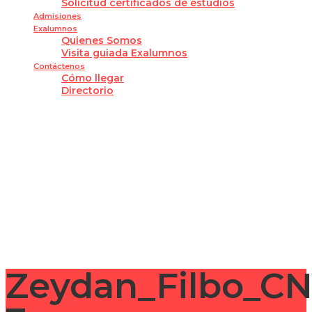
Solicitud certificados de estudios
Admisiones
Exalumnos
Quienes Somos
Visita guiada Exalumnos
Contáctenos
Cómo llegar
Directorio
¿Tienes alguna pregunta?
Enviar la consulta
Mensaje enviado
Cerrar
Zeydan_Filbo_C