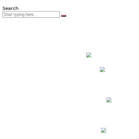
Search
PADRES DE F
Padres CNY Online
Circulares a Padres
Cronograma