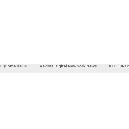
ber
centes
Diploma del IB
Revista Digital New York News
KIT LIBRO