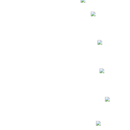
Phidias
Correo para Docent
Biblioteca CNY
Cronograma
INEWS