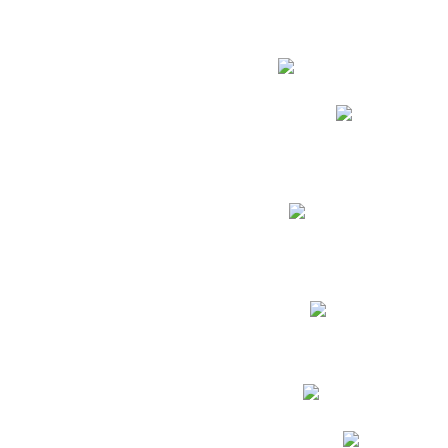
Estudian
Phidias
Biblioteca CNY
Cronograma de evaluac
Manual de Convivenc
Resultados Pruebas Sa