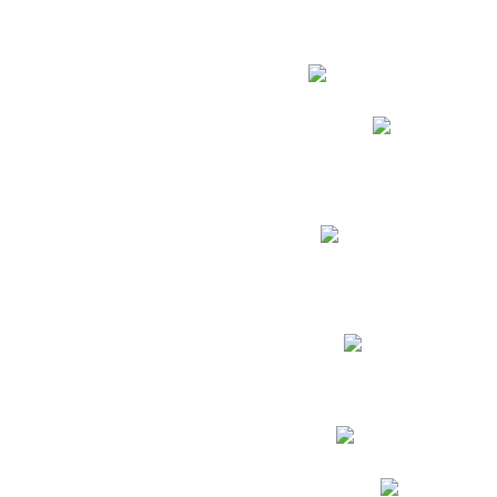
Estudian
Phidias
Biblioteca CNY
Cronograma de evaluac
Manual de Convivenc
Resultados Pruebas Sa