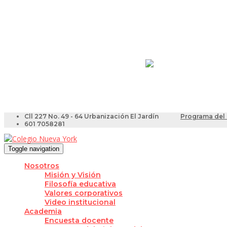
Resultados Pruebas Sa
Videotutoriales para Do
Cll 227 No. 49 - 64 Urbanización El Jardín
Programa del 
601 7058281
Toggle navigation
Nosotros
Misión y Visión
Filosofía educativa
Valores corporativos
Video institucional
Academia
Encuesta docente