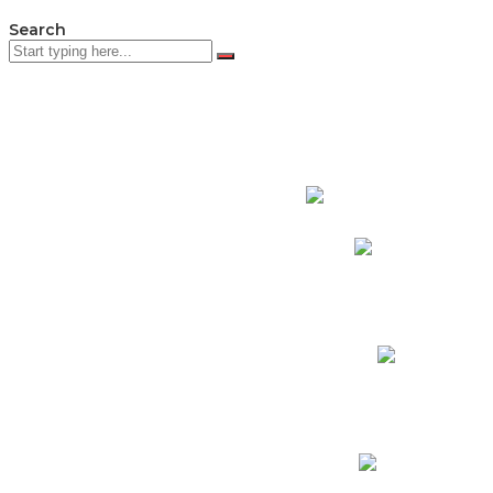
Search
PADRES DE F
Padres CNY Online
Circulares a Padres
Cronograma