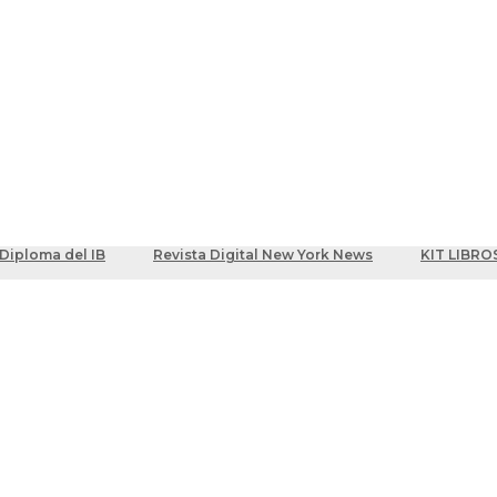
ber
centes
Diploma del IB
Revista Digital New York News
KIT LIBRO