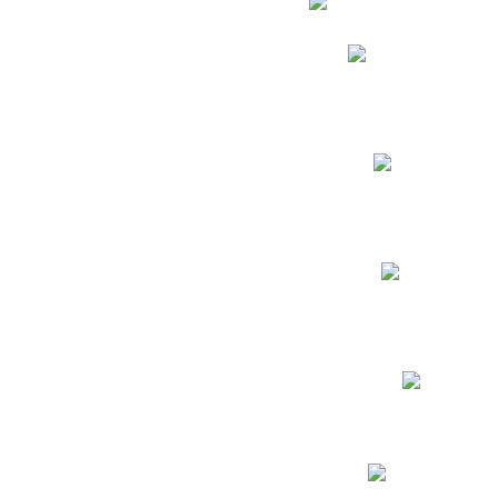
Phidias
Correo para Docent
Biblioteca CNY
Cronograma
INEWS