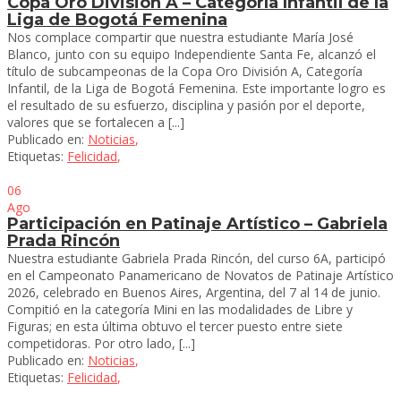
Copa Oro División A – Categoría Infantil de la
Liga de Bogotá Femenina
Nos complace compartir que nuestra estudiante María José
Blanco, junto con su equipo Independiente Santa Fe, alcanzó el
título de subcampeonas de la Copa Oro División A, Categoría
Infantil, de la Liga de Bogotá Femenina. Este importante logro es
el resultado de su esfuerzo, disciplina y pasión por el deporte,
valores que se fortalecen a [...]
Publicado en:
Noticias
,
Etiquetas:
Felicidad
,
06
Ago
Participación en Patinaje Artístico – Gabriela
Prada Rincón
Nuestra estudiante Gabriela Prada Rincón, del curso 6A, participó
en el Campeonato Panamericano de Novatos de Patinaje Artístico
2026, celebrado en Buenos Aires, Argentina, del 7 al 14 de junio.
Compitió en la categoría Mini en las modalidades de Libre y
Figuras; en esta última obtuvo el tercer puesto entre siete
competidoras. Por otro lado, [...]
Publicado en:
Noticias
,
Etiquetas:
Felicidad
,