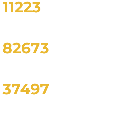
11223
Expedited service
82673
Formations of business
37497
Enhanced credibility
Purchase theme