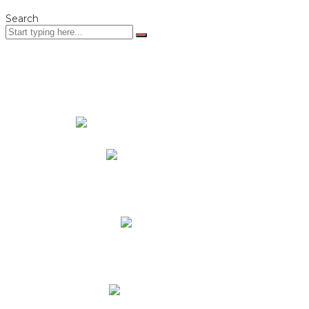
Search
PADRES DE FAMILIA
Padres CNY Online
Circulares a Padres
Cronograma