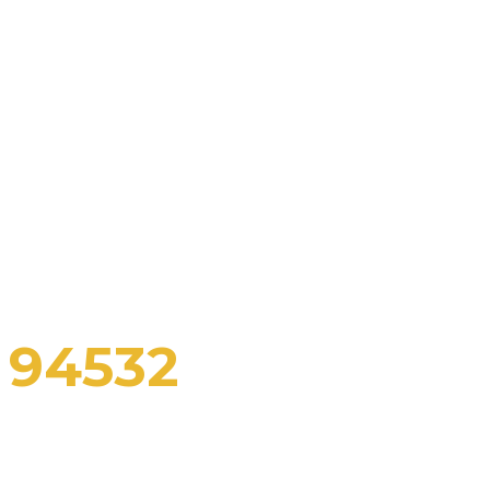
RÉALISATIONS
SCOLAIRES
Nullam leo ligula, dictum id eleifend interdum,
Malesuada vulputate magna
94532
Personal attention