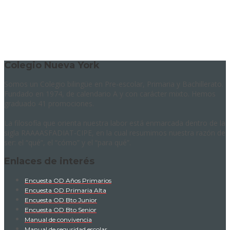
Colegio Nueva York
Somos un Colegio bilingüe en Pre-escolar, Primaria y Bachillerato.
Fundado en 1974, de calendario A y con carácter mixto. Hemos
graduado 41 promociones.
La filosofía que orienta nuestra labor está enmarcada dentro de la
sigla RAAAASFADIAT-CIPE, en la cual resumimos nuestra razón de
ser: el “qué”, el “cómo” y el “para qué”.
Enlaces de interés
Encuesta OD Años Primarios
Encuesta OD Primaria Alta
Encuesta OD Bto Junior
Encuesta OD Bto Senior
Manual de convivencia
Manual de seguridad escolar