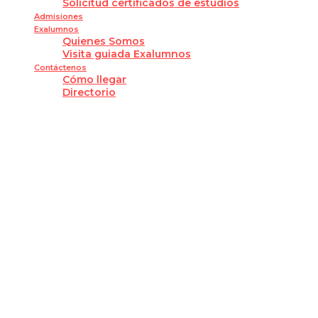
Solicitud certificados de estudios
Admisiones
Exalumnos
Quienes Somos
Visita guiada Exalumnos
Contáctenos
Cómo llegar
Directorio
¿Tienes alguna pregunta?
Enviar la consulta
Mensaje enviado
Cerrar