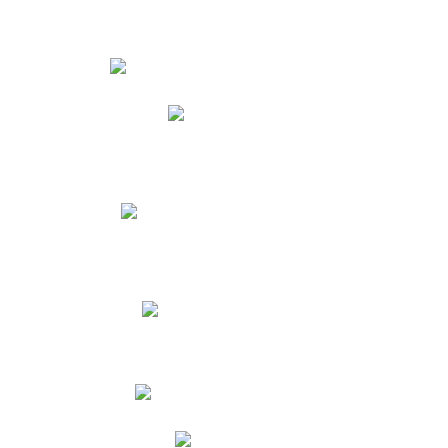
Estudiantes
Phidias
Biblioteca CNY
Cronograma de evaluaciones
Manual de Convivencia
Resultados Pruebas Saber