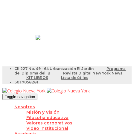
Resultados Pruebas Saber
Videotutoriales para Docentes
Cll 227 No. 49 - 64 Urbanización El Jardín
Programa
del Diploma del IB
Revista Digital New York News
KIT LIBROS
Lista de útiles
601 7058281
Toggle navigation
Nosotros
Misión y Visión
Filosofía educativa
Valores corporativos
Video institucional
Academia