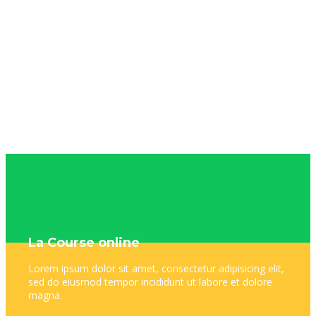
La Course online
Lorem ipsum dolor sit amet, consectetur adipisicing elit,
sed do eiusmod tempor incididunt ut labore et dolore
magna.