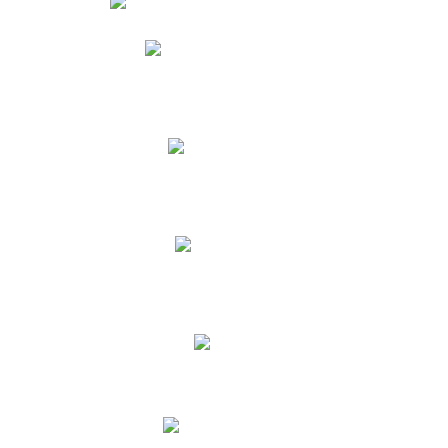
Phidias
Correo para Docentes
Biblioteca CNY
Cronograma
INEWS