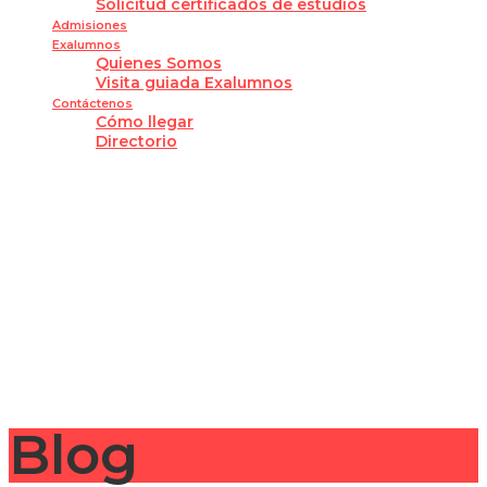
Solicitud certificados de estudios
Admisiones
Exalumnos
Quienes Somos
Visita guiada Exalumnos
Contáctenos
Cómo llegar
Directorio
¿Tienes alguna pregunta?
Enviar la consulta
Mensaje enviado
Cerrar
Blog