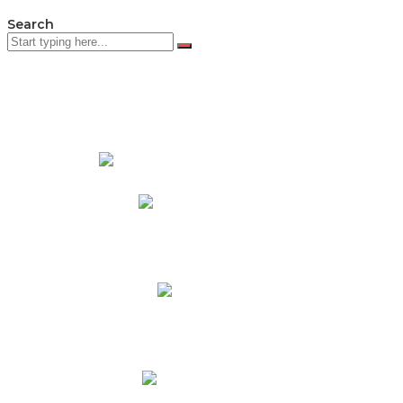
Search
PADRES DE FAMILIA
Padres CNY Online
Circulares a Padres
Cronograma