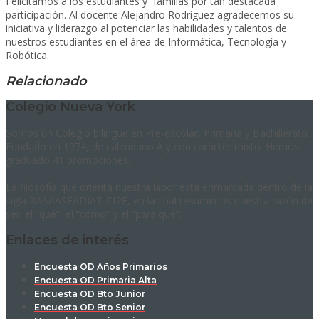
Felicitamos a los estudiantes y familias por tan destacada
participación. Al docente Alejandro Rodríguez agradecemos su
iniciativa y liderazgo al potenciar las habilidades y talentos de
nuestros estudiantes en el área de Informática, Tecnología y
Robótica.
Relacionado
Colegio Nueva York
Somos un Colegio bilingüe en Pre-escolar, Primaria y Bachillerato.
Fundado en 1974, de calendario A y con carácter mixto. Hemos
graduado 41 promociones.
La filosofía que orienta nuestra labor está enmarcada dentro de la
sigla RAAAASFADIAT-CIPE, en la cual resumimos nuestra razón de
ser: el “qué”, el “cómo” y el “para qué”.
Enlaces de interés
Encuesta OD Años Primarios
Encuesta OD Primaria Alta
Encuesta OD Bto Junior
Encuesta OD Bto Senior