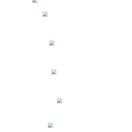
Phidias
Correo para Docentes
Biblioteca CNY
Cronograma
INEWS