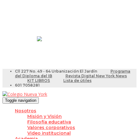
Resultados Pruebas Saber
Videotutoriales para Docentes
Cll 227 No. 49 - 64 Urbanización El Jardín
Programa
del Diploma del IB
Revista Digital New York News
KIT LIBROS
Lista de útiles
601 7058281
Toggle navigation
Nosotros
Misión y Visión
Filosofía educativa
Valores corporativos
Video institucional
Academia