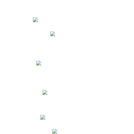
Estudiantes
Phidias
Biblioteca CNY
Cronograma de evaluaciones
Manual de Convivencia
Resultados Pruebas Saber